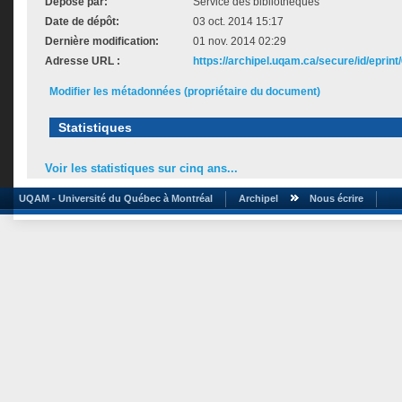
Déposé par:
Service des bibliothèques
Date de dépôt:
03 oct. 2014 15:17
Dernière modification:
01 nov. 2014 02:29
Adresse URL :
https://archipel.uqam.ca/secure/id/eprint
Modifier les métadonnées (propriétaire du document)
Statistiques
Voir les statistiques sur cinq ans...
UQAM - Université du Québec à Montréal
Archipel
Nous écrire