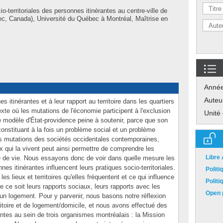
o-territoriales des personnes itinérantes au centre-ville de
c, Canada), Université du Québec à Montréal, Maîtrise en
Anné
Auteu
itinérantes et à leur rapport au territoire dans les quartiers
te où les mutations de l'économie participent à l'exclusion
Unité
 modèle d'État-providence peine à soutenir, parce que son
 constituant à la fois un problème social et un problème
ines mutations des sociétés occidentales contemporaines,
eux qui la vivent peut ainsi permettre de comprendre les
Libre
e de vie. Nous essayons donc de voir dans quelle mesure les
nes itinérantes influencent leurs pratiques socio-territoriales.
Polit
s lieux et territoires qu'elles fréquentent et ce qui influence
Polit
que ce soit leurs rapports sociaux, leurs rapports avec les
Open p
 d'un logement. Pour y parvenir, nous basons notre réflexion
rritoire et de logement/domicile, et nous avons effectué des
ntes au sein de trois organismes montréalais : la Mission