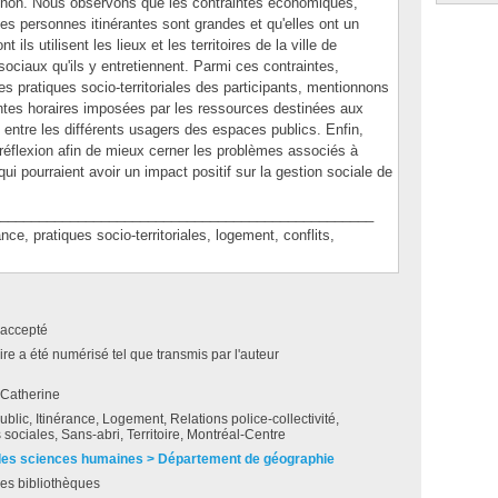
înon. Nous observons que les contraintes économiques,
les personnes itinérantes sont grandes et qu'elles ont un
 ils utilisent les lieux et les territoires de la ville de
sociaux qu'ils y entretiennent. Parmi ces contraintes,
es pratiques socio-territoriales des participants, mentionnons
intes horaires imposées par les ressources destinées aux
s entre les différents usagers des espaces publics. Enfin,
éflexion afin de mieux cerner les problèmes associés à
qui pourraient avoir un impact positif sur la gestion sociale de
________________________________________________
 pratiques socio-territoriales, logement, conflits,
accepté
e a été numérisé tel que transmis par l'auteur
 Catherine
blic, Itinérance, Logement, Relations police-collectivité,
 sociales, Sans-abri, Territoire, Montréal-Centre
des sciences humaines > Département de géographie
es bibliothèques