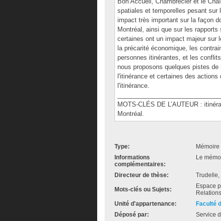
Bon Accueil, Chambrecler et le Cha
spatiales et temporelles pesant sur 
impact très important sur la façon dont
Montréal, ainsi que sur les rapports 
certaines ont un impact majeur sur l
la précarité économique, les contra
personnes itinérantes, et les conflit
nous proposons quelques pistes de r
l'itinérance et certaines des actions 
l'itinérance.
______________________________
MOTS-CLÉS DE L’AUTEUR : itinérance,
Montréal.
Type:
Mémoire 
Informations
Le mémoir
complémentaires:
Directeur de thèse:
Trudelle,
Espace pu
Mots-clés ou Sujets:
Relations
Unité d'appartenance:
Faculté 
Déposé par:
Service d