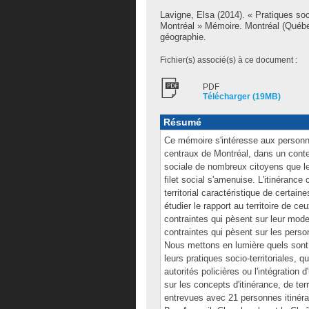
Lavigne, Elsa
(2014). « Pratiques soci
Montréal » Mémoire. Montréal (Québe
géographie.
Fichier(s) associé(s) à ce document :
PDF
Télécharger (19MB)
Résumé
Ce mémoire s'intéresse aux personnes 
centraux de Montréal, dans un contex
sociale de nombreux citoyens que le
filet social s'amenuise. L'itinérance
territorial caractéristique de certa
étudier le rapport au territoire de c
contraintes qui pèsent sur leur mod
contraintes qui pèsent sur les person
Nous mettons en lumière quels sont le
leurs pratiques socio-territoriales, 
autorités policières ou l'intégration
sur les concepts d'itinérance, de te
entrevues avec 21 personnes itinéra