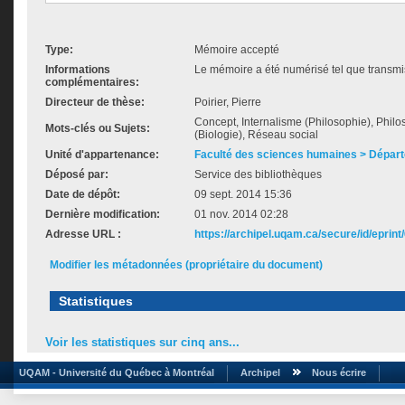
Type:
Mémoire accepté
Informations
Le mémoire a été numérisé tel que transmis
complémentaires:
Directeur de thèse:
Poirier, Pierre
Concept, Internalisme (Philosophie), Phil
Mots-clés ou Sujets:
(Biologie), Réseau social
Unité d'appartenance:
Faculté des sciences humaines > Départ
Déposé par:
Service des bibliothèques
Date de dépôt:
09 sept. 2014 15:36
Dernière modification:
01 nov. 2014 02:28
Adresse URL :
https://archipel.uqam.ca/secure/id/eprint
Modifier les métadonnées (propriétaire du document)
Statistiques
Voir les statistiques sur cinq ans...
UQAM - Université du Québec à Montréal
Archipel
Nous écrire