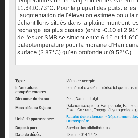
températures de recharge obtenues varient en
11.64±0.73°C. Pour la plupart des puits, elle
l'augmentation de l'élévation estimée pour la
échantillons situés dans la plaine montrent l
recharge les plus basses (entre -0.10 et 2.91°
de l'esker SMB se situent entre 6.19 et 11.6°
paléotempérature pour la moraine d'Harricana 
surface (3.87°C) qu'en profondeur (9.52°C).
___________________________________
Type:
Mémoire accepté
Informations
Le mémoire a été numérisé tel que transmis
complémentaires:
Directeur de thèse:
Pinti, Daniele Luigi
Datation isotopique, Eau potable, Eau sou
Mots-clés ou Sujets:
Esker, Gaz rare, Traçage (Hydrogéologie)
Faculté des sciences > Département des 
Unité d'appartenance:
l'atmosphère
Déposé par:
Service des bibliothèques
Date de dépôt:
18 juin 2014 17:48