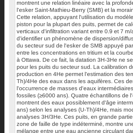
montrent une relation linéaire avec la profond
l'esker Saint-Mathieu-Berry (SMB) et la morai
Cette relation, appuyant l'utilisation du modè
piston pour la plupart des puits, permet de ca
verticaux d'infiltration variant entre 0.9 et 7 m
d'identifier un phénomène de dispersion/diffus
du secteur sud de l'esker de SMB appuyé pa
entre les concentrations en tritium et la courb
à Ottawa. De ce fait, la datation 3H-3He ne s
pour les puits du secteur sud. La calibration 
production en 4He permet l'estimation des te
Th)/4He des eaux dans les aquifères. Ces de
l'occurrence de masses d'eaux intermédiaires
fossiles (≥6000 ans). Quatre échantillons de 
montrent des eaux possiblement d'âge interm
ans) selon les analyses (U-Th)/4He, mais mo
analyses 3H/3He. Ces puits, en grande partie
zone de faille de type indéterminé, montre un
mélange entre une eau ancienne circulant da