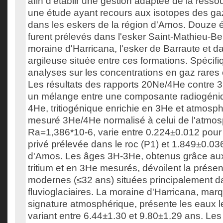
afin d'établir une gestion adaptée de la resso
une étude ayant recours aux isotopes des gaz 
dans les eskers de la région d'Amos. Douze é
furent prélevés dans l'esker Saint-Mathieu-Be
moraine d'Harricana, l'esker de Barraute et da
argileuse située entre ces formations. Spécif
analyses sur les concentrations en gaz rares 
Les résultats des rapports 20Ne/4He contre 
un mélange entre une composante radiogéniq
4He, tritiogénique enrichie en 3He et atmosph
mesuré 3He/4He normalisé à celui de l'atmos
Ra=1,386*10-6, varie entre 0.224±0.012 pour 
privé prélevée dans le roc (P1) et 1.849±0.036
d'Amos. Les âges 3H-3He, obtenus grâce au
tritium et en 3He mesurés, dévoilent la prése
modernes (≤32 ans) situées principalement d
fluvioglaciaires. La moraine d'Harricana, mar
signature atmosphérique, présente les eaux l
variant entre 6.44±1.30 et 9.80±1.29 ans. L