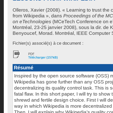
Olleros, Xavier
(2008). « Learning to trust th
from Wikipedia », dans
Proceedings of the M
on eTechnologies
(MCeTech Conference on e
Montréal, 23-25 janvier 2008), sous la dir. de
K
Benyoucef, Morad
. Montréal, IEEE Computer S
Fichier(s) associé(s) à ce document :
PDF
Télécharger (157kB)
Résumé
Inspired by the open source software (OSS)
Wikipedia has gone further than any OSS proj
decentralizing its quality control task. This i
fatal flaw. In this short paper, I will try to show t
shrewd and fertile design choice. First I will d
way in which Wikipedia is more decentralized
Then, I will explain why Wikipedia’s quality c