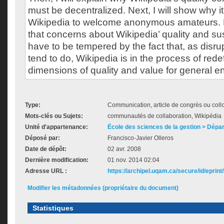
must be decentralized. Next, I will show why it 
Wikipedia to welcome anonymous amateurs. Fin
that concerns about Wikipedia’ quality and s
have to be tempered by the fact that, as disru
tend to do, Wikipedia is in the process of rede
dimensions of quality and value for general e
Type:
Communication, article de congrès ou col
Mots-clés ou Sujets:
communautés de collaboration, Wikipédia
Unité d'appartenance:
École des sciences de la gestion > Dé
Déposé par:
Francisco-Javier Olleros
Date de dépôt:
02 avr. 2008
Dernière modification:
01 nov. 2014 02:04
Adresse URL :
https://archipel.uqam.ca/secure/id/eprint
Modifier les métadonnées (propriétaire du document)
Statistiques