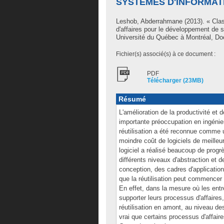
SYSTÈMES D'INFORMAT
Leshob, Abderrahmane
(2013). « Clas
d'affaires pour le développement de
Université du Québec à Montréal, Doc
Fichier(s) associé(s) à ce document :
PDF
Télécharger (23MB)
Résumé
L'amélioration de la productivité et
importante préoccupation en ingénier
réutilisation a été reconnue comme u
moindre coût de logiciels de meilleu
logiciel a réalisé beaucoup de progrè
différents niveaux d'abstraction et de
conception, des cadres d'applicatio
que la réutilisation peut commencer 
En effet, dans la mesure où les ent
supporter leurs processus d'affaires,
réutilisation en amont, au niveau de
vrai que certains processus d'affair