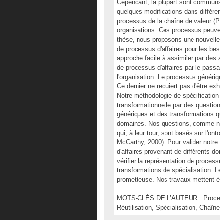
Cependant, la plupart sont communs 
quelques modifications dans différen
processus de la chaîne de valeur (P
organisations. Ces processus peuven
thèse, nous proposons une nouvelle m
de processus d'affaires pour les be
approche facile à assimiler par des 
de processus d'affaires par le pass
l'organisation. Le processus génériqu
Ce dernier ne requiert pas d'être e
Notre méthodologie de spécification 
transformationnelle par des question
génériques et des transformations qu
domaines. Nos questions, comme nos
qui, à leur tour, sont basés sur l'on
McCarthy, 2000). Pour valider notre
d'affaires provenant de différents 
vérifier la représentation de processu
transformations de spécialisation. 
prometteuse. Nos travaux mettent ég
______________________________
MOTS-CLÉS DE L’AUTEUR : Processus 
Réutilisation, Spécialisation, Chaîn