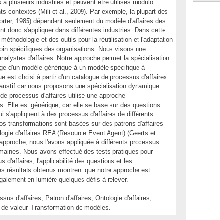
à plusieurs industries et peuvent être utilisés modulo
ts contextes (Mili et al., 2009). Par exemple, la plupart des
orter, 1985) dépendent seulement du modèle d'affaires des
t donc s'appliquer dans différentes industries. Dans cette
éthodologie et des outils pour la réutilisation et l'adaptation
soin spécifiques des organisations. Nous visons une
analystes d'affaires. Notre approche permet la spécialisation
age d'un modèle générique à un modèle spécifique à
e est choisi à partir d'un catalogue de processus d'affaires.
xhaustif car nous proposons une spécialisation dynamique.
de processus d'affaires utilise une approche
s. Elle est générique, car elle se base sur des questions
i s'appliquent à des processus d'affaires de différents
 transformations sont basées sur des patrons d'affaires
tologie d'affaires REA (Resource Event Agent) (Geerts et
 approche, nous l'avons appliquée à différents processus
domaines. Nous avons effectué des tests pratiques pour
s d'affaires, l'applicabilité des questions et les
Les résultats obtenus montrent que notre approche est
alement en lumière quelques défis à relever.
________________________________________________
d'affaires, Patron d'affaires, Ontologie d'affaires,
e de valeur, Transformation de modèles.