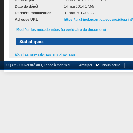
Déposé par:
Service des bibliothèques
Date de dépôt:
14 mai 2014 17:55
Dernière modification:
01 nov. 2014 02:27
Adresse URL :
https://archipel.uqam.ca/secure/id/eprint
Modifier les métadonnées (propriétaire du document)
Statistiques
Voir les statistiques sur cinq ans...
UQAM - Université du Québec à Montréal
Archipel
Nous écrire