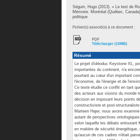
Séguin, Hugo
(2013). « Le test de R
Mémoire. Montréal (Québec, Canada),
politique.
Fichier(s) associé(s) à ce document :
PDF
Télécharger (10MB)
Résumé
Le projet d'oléoduc Keystone XL, pot
importantes du continent, n'a encore 
pourtant au cœur d'un important conf
l'économie, de l'énergie et de l'env
Ce texte étudie ce conflit en tant q
des acteurs aux visions du monde tr
décision en imposant leurs points de 
constructiviste et post-structuralist
Marteen Hajer, nous avons examiné l
autant de perspectives ontologiques
selon laquelle les débats entourant 
en matière de sécurité énergétique, s
qu'aucun de ces cadres n'était par