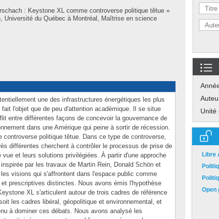
orschach : Keystone XL comme controverse politique têtue »
 Université du Québec à Montréal, Maîtrise en science
Anné
Auteu
entiellement une des infrastructures énergétiques les plus
fait l'objet que de peu d'attention académique. Il se situe
Unité
lit entre différentes façons de concevoir la gouvernance de
ironnement dans une Amérique qui peine à sortir de récession.
ue controverse politique têtue. Dans ce type de controverse,
ès différentes cherchent à contrôler le processus de prise de
Libre
vue et leurs solutions privilégiées. À partir d'une approche
e inspirée par les travaux de Martin Rein, Donald Schön et
Polit
es visions qui s'affrontent dans l'espace public comme
Polit
 et prescriptives distinctes. Nous avons émis l'hypothèse
Open p
Keystone XL s'articulent autour de trois cadres de référence
oit les cadres libéral, géopolitique et environnemental, et
venu à dominer ces débats. Nous avons analysé les