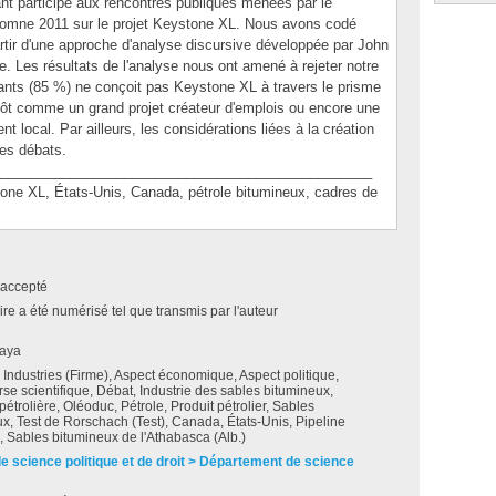
ant participé aux rencontres publiques menées par le
utomne 2011 sur le projet Keystone XL. Nous avons codé
artir d'une approche d'analyse discursive développée par John
 Les résultats de l'analyse nous ont amené à rejeter notre
ants (85 %) ne conçoit pas Keystone XL à travers le prisme
utôt comme un grand projet créateur d'emplois ou encore une
t local. Par ailleurs, les considérations liées à la création
es débats.
________________________________________________
 XL, États-Unis, Canada, pétrole bitumineux, cadres de
accepté
e a été numérisé tel que transmis par l'auteur
aya
Industries (Firme), Aspect économique, Aspect politique,
se scientifique, Débat, Industrie des sables bitumineux,
 pétrolière, Oléoduc, Pétrole, Produit pétrolier, Sables
x, Test de Rorschach (Test), Canada, États-Unis, Pipeline
 Sables bitumineux de l'Athabasca (Alb.)
de science politique et de droit > Département de science