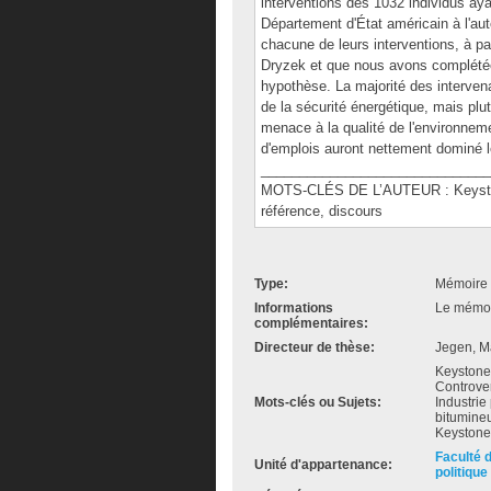
interventions des 1032 individus ay
Département d'État américain à l'a
chacune de leurs interventions, à p
Dryzek et que nous avons complétée.
hypothèse. La majorité des interven
de la sécurité énergétique, mais pl
menace à la qualité de l'environnemen
d'emplois auront nettement dominé l
______________________________
MOTS-CLÉS DE L’AUTEUR : Keystone
référence, discours
Type:
Mémoire 
Informations
Le mémoir
complémentaires:
Directeur de thèse:
Jegen, M
Keystone 
Controver
Mots-clés ou Sujets:
Industrie
bitumineu
Keystone,
Faculté 
Unité d'appartenance:
politique