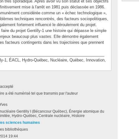
açon très sporadique. Après avoir vu son statut et ses objectifs
définitivement mise à l'arrêt en 1981 puis déclassée en 1986.
communément considérée comme un « échec technologique »,
roblèmes techniques rencontrés, des facteurs sociopolitiques,
lement fortement influencé le déroulement du projet.
faire du projet Gentilly-1 une histoire qui dépasse le simple
 enjeux beaucoup plus vastes. Elle démontre également
es facteurs contingents dans les trajectoires que prennent
________________________________________________
-1, ÉACL, Hydro-Québec, Nucléaire, Québec, Innovation,
accepté
e a été numérisé tel que transmis par l'auteur
 Yves
nucléaire Gentilly I (Bécancour Québec), Énergie atomique du
mitée, Hydro-Québec, Centrale nucléaire, Histoire
des sciences humaines
es bibliothèques
2014 19:44