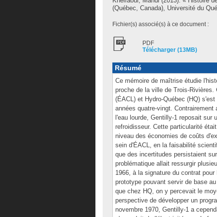
Khelfaoui, Mahdi
(2013). « Histoire d
(Québec, Canada), Université du Québ
Fichier(s) associé(s) à ce document :
PDF
Télécharger (13MB)
Résumé
Ce mémoire de maîtrise étudie l'hist
proche de la ville de Trois-Rivières
(ÉACL) et Hydro-Québec (HQ) s'est 
années quatre-vingt. Contrairement 
l'eau lourde, Gentilly-1 reposait su
refroidisseur. Cette particularité é
niveau des économies de coûts d'explo
sein d'ÉACL, en la faisabilité scien
que des incertitudes persistaient sur
problématique allait ressurgir plusi
1966, à la signature du contrat pour
prototype pouvant servir de base au
que chez HQ, on y percevait le moyen
perspective de développer un progr
novembre 1970, Gentilly-1 a cepend