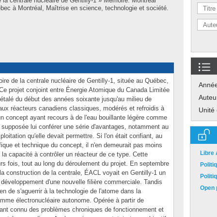
e la centrale nucléaire de Gentilly-1 » Mémoire. Montréal
ec à Montréal, Maîtrise en science, technologie et société.
oire de la centrale nucléaire de Gentilly-1, située au Québec,
Anné
. Ce projet conjoint entre Énergie Atomique du Canada Limitée
Auteu
étalé du début des années soixante jusqu'au milieu de
aux réacteurs canadiens classiques, modérés et refroidis à
Unité
r un concept ayant recours à de l'eau bouillante légère comme
tait supposée lui conférer une série d'avantages, notamment au
itation qu'elle devait permettre. Si l'on était confiant, au
tifique et technique du concept, il n'en demeurait pas moins
Libre
 la capacité à contrôler un réacteur de ce type. Cette
eurs fois, tout au long du déroulement du projet. En septembre
Polit
 la construction de la centrale, ÉACL voyait en Gentilly-1 un
Polit
 développement d'une nouvelle filière commerciale. Tandis
Open p
 de s'aguerrir à la technologie de l'atome dans la
amme électronucléaire autonome. Opérée à partir de
ant connu des problèmes chroniques de fonctionnement et