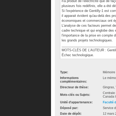
n'a produit de l'électricité que de f
plusieurs fois redéfinis, elle a été 
Si l'expérience de Gentilly-1 est 
il apparait évident qu'au-delà des p
économiques et commerciaux ont éga
L'analyse de ces facteurs permet de 
cadre technique et qui englobe des
l'importance de la prise en compte d
les grands projets technologiques.
______________________________
MOTS-CLÉS DE L’AUTEUR : Gentilly
Échec technologique.
Type:
Mémoire 
Informations
Le mémoir
complémentaires:
Directeur de thèse:
Gingras,
Centrale 
Mots-clés ou Sujets:
Canada li
Unité d'appartenance:
Faculté 
Déposé par:
Service d
Date de dépôt:
12 mars 