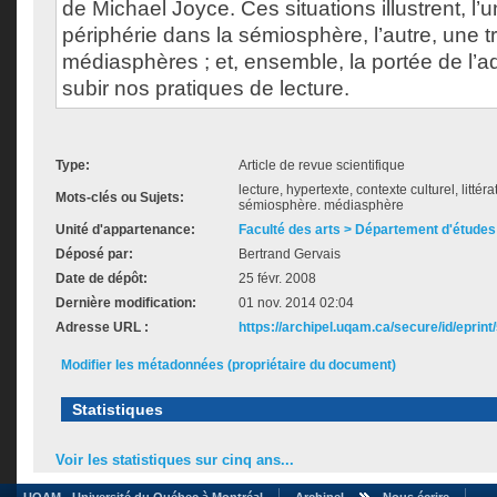
de Michael Joyce. Ces situations illustrent, l’u
périphérie dans la sémiosphère, l’autre, une t
médiasphères ; et, ensemble, la portée de l’a
subir nos pratiques de lecture.
Type:
Article de revue scientifique
lecture, hypertexte, contexte culturel, litté
Mots-clés ou Sujets:
sémiosphère. médiasphère
Unité d'appartenance:
Faculté des arts > Département d'études 
Déposé par:
Bertrand Gervais
Date de dépôt:
25 févr. 2008
Dernière modification:
01 nov. 2014 02:04
Adresse URL :
https://archipel.uqam.ca/secure/id/eprint
Modifier les métadonnées (propriétaire du document)
Statistiques
Voir les statistiques sur cinq ans...
UQAM - Université du Québec à Montréal
Archipel
Nous écrire