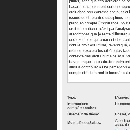
pluriel) sans que ces dernières ne s
basant principalement sur une approc
droit dans son contexte social et cul
issues de différentes disciplines, n
prend en compte l'importance, pour t
droit international, c'est par l'analy
autochtones que je tente d'illustrer
des exemples qui émanent des contex
dont le droit est utilisé, revendiqu
mémoire explore les différentes facet
contexte des droits humains et s'inter
travers laquelle ces droits rendraien
ainsi à contribuer à une perception e
complexité de la réalité lorsqu'il est
______________________________
Type:
Mémoire 
Informations
Le mémoir
complémentaires:
Directeur de thèse:
Bosset, P
Autochton
Mots-clés ou Sujets:
autochton