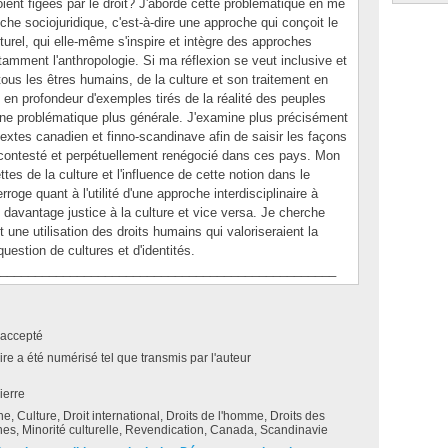
oient figées par le droit? J'aborde cette problématique en me
he sociojuridique, c'est-à-dire une approche qui conçoit le
turel, qui elle-même s'inspire et intègre des approches
otamment l'anthropologie. Si ma réflexion se veut inclusive et
ous les êtres humains, de la culture et son traitement en
se en profondeur d'exemples tirés de la réalité des peuples
 une problématique plus générale. J'examine plus précisément
tes canadien et finno-scandinave afin de saisir les façons
é, contesté et perpétuellement renégocié dans ces pays. Mon
tes de la culture et l'influence de cette notion dans le
roge quant à l'utilité d'une approche interdisciplinaire à
t davantage justice à la culture et vice versa. Je cherche
t une utilisation des droits humains qui valoriseraient la
 question de cultures et d'identités.
________________________________________________
accepté
e a été numérisé tel que transmis par l'auteur
ierre
e, Culture, Droit international, Droits de l'homme, Droits des
es, Minorité culturelle, Revendication, Canada, Scandinavie