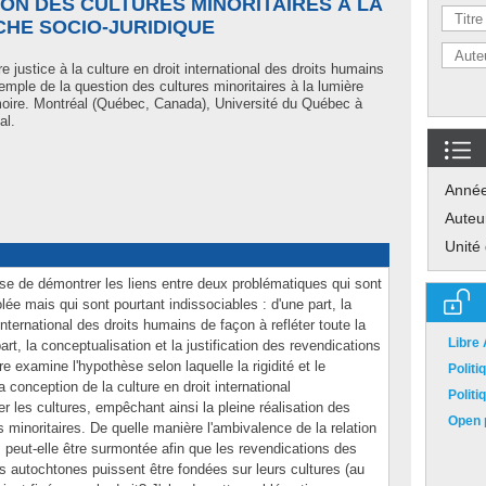
ON DES CULTURES MINORITAIRES À LA
CHE SOCIO-JURIDIQUE
 justice à la culture en droit international des droits humains
ple de la question des cultures minoritaires à la lumière
moire. Montréal (Québec, Canada), Université du Québec à
al.
Anné
Auteu
Unité
ose de démontrer les liens entre deux problématiques qui sont
lée mais qui sont pourtant indissociables : d'une part, la
t international des droits humains de façon à refléter toute la
Libre
art, la conceptualisation et la justification des revendications
 examine l'hypothèse selon laquelle la rigidité et le
Polit
 conception de la culture en droit international
Polit
ser les cultures, empêchant ainsi la pleine réalisation des
Open p
minoritaires. De quelle manière l'ambivalence de la relation
s peut-elle être surmontée afin que les revendications des
s autochtones puissent être fondées sur leurs cultures (au