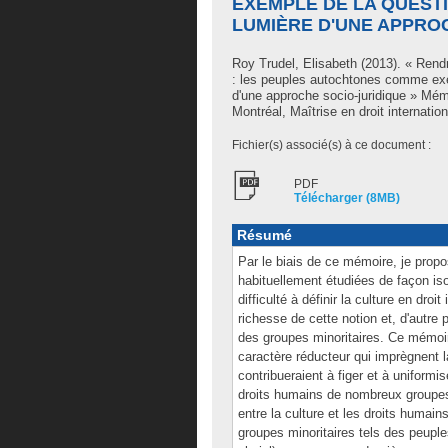
EXEMPLE DE LA QUESTI
LUMIÈRE D'UNE APPRO
Roy Trudel, Elisabeth
(2013). « Rendre
: les peuples autochtones comme exem
d'une approche socio-juridique » Mé
Montréal, Maîtrise en droit internation
Fichier(s) associé(s) à ce document :
PDF
Télécharger (8MB)
Résumé
Par le biais de ce mémoire, je prop
habituellement étudiées de façon iso
difficulté à définir la culture en droi
richesse de cette notion et, d'autre p
des groupes minoritaires. Ce mémoire
caractère réducteur qui imprègnent la
contribueraient à figer et à uniformi
droits humains de nombreux groupes 
entre la culture et les droits humain
groupes minoritaires tels des peuple