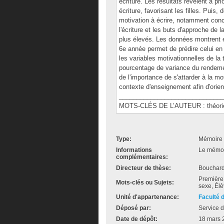
écriture. Les résultats révèlent a pr
écriture, favorisant les filles. Puis
motivation à écrire, notamment conce
l'écriture et les buts d'approche de 
plus élevés. Les données montrent é
6e année permet de prédire celui en 
les variables motivationnelles de la 
pourcentage de variance du rendemen
de l'importance de s'attarder à la m
contexte d'enseignement afin d'orien
______________________________
MOTS-CLÉS DE L’AUTEUR : théories d
Type:
Mémoire 
Informations
Le mémoir
complémentaires:
Directeur de thèse:
Bouchard
Première 
Mots-clés ou Sujets:
sexe, Élè
Unité d'appartenance:
Faculté 
Déposé par:
Service d
Date de dépôt:
18 mars 