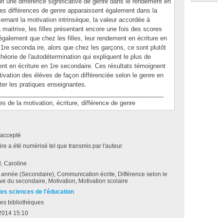
iori une différence significative de genre dans le rendement en
, des différences de genre apparaissent également dans la
rnant la motivation intrinsèque, la valeur accordée à
la maitrise, les filles présentant encore une fois des scores
galement que chez les filles, leur rendement en écriture en
1re seconda ire, alors que chez les garçons, ce sont plutôt
théorie de l'autodétermination qui expliquent le plus de
t en écriture en 1re secondaire. Ces résultats témoignent
otivation des élèves de façon différenciée selon le genre en
ter les pratiques enseignantes.
________________________________________________
e la motivation, écriture, différence de genre
accepté
e a été numérisé tel que transmis par l'auteur
, Caroline
année (Secondaire), Communication écrite, Différence selon le
ve du secondaire, Motivation, Motivation scolaire
des sciences de l'éducation
es bibliothèques
2014 15:10