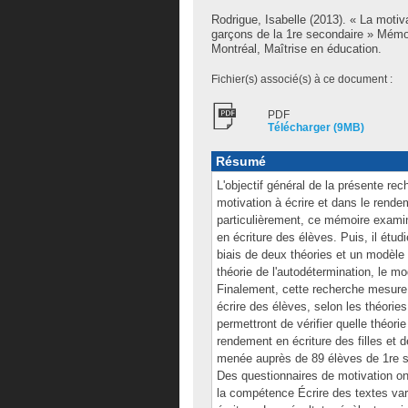
Rodrigue, Isabelle
(2013). « La motiva
garçons de la 1re secondaire » Mémo
Montréal, Maîtrise en éducation.
Fichier(s) associé(s) à ce document :
PDF
Télécharger (9MB)
Résumé
L'objectif général de la présente re
motivation à écrire et dans le rende
particulièrement, ce mémoire examin
en écriture des élèves. Puis, il étud
biais de deux théories et un modèle d
théorie de l'autodétermination, le mo
Finalement, cette recherche mesure l
écrire des élèves, selon les théories
permettront de vérifier quelle théori
rendement en écriture des filles et d
menée auprès de 89 élèves de 1re se
Des questionnaires de motivation ont
la compétence Écrire des textes va