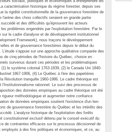
teurs sociaux, politiques et économiques à entreprendre les
La caractérisation historique du régime forestier, depuis ses
ue la rigidité constitutionnelle de la gouvernance forestière de
 l'arène des choix collectifs seraient en grande partie
succédé et des difficultés qu'éprouvent les acteurs
es problèmes engendrés par l'exploitation forestière. Par le
e sur le cadre d'analyse et de développement institutionnel
Development Framework), nous traçons le développement
onnelles et de gouvernance forestières depuis le début du
. L'étude s'appuie sur une approche qualitative comparée des
s de cinq périodes de l'histoire du Québec, choisie en
nnels survenus durant ces périodes et les problématiques
 (1) le système colonial 1763-1839, (2) le Canada Uni 1840-
ustriel 1867-1906, (4) Le Québec à l'ère des papetières
la Révolution tranquille 1960-1986. Le cadre théorique est
t l'Institutionnalisme rationnel. Le suivi des processus de
xtaposition des données empiriques au cadre théorique ont été
de rigueur méthodologique et augmenter notre confiance
uation de données empiriques soutient l'existence d'un lien
utions de gouvernance forestière du Québec et les intérêts des
cédé. L'analyse historique de l'exploitation des forêts
constitutionnel exclusif détenu par le conseil exécutif du
 de contraintes efficaces sur le processus décisionnel de
 employés à des fins politiques et économiques, et ce, au