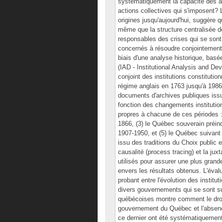
systématiquement la capacité des ac
actions collectives qui s'imposent? 
origines jusqu'aujourd'hui, suggère q
même que la structure centralisée de
responsables des crises qui se sont 
concernés à résoudre conjointement l
biais d'une analyse historique, basé
(IAD - Institutional Analysis and 
conjoint des institutions constituti
régime anglais en 1763 jusqu'à 1986
documents d'archives publiques issu
fonction des changements institutio
propres à chacune de ces périodes :
1866, (3) le Québec souverain préind
1907-1950, et (5) le Québec suivant 
issu des traditions du Choix public e
causalité (process tracing) et la ju
utilisés pour assurer une plus gran
envers les résultats obtenus. L'éval
probant entre l'évolution des instit
divers gouvernements qui se sont suc
québécoises montre comment le droit 
gouvernement du Québec et l'absence
ce dernier ont été systématiquement