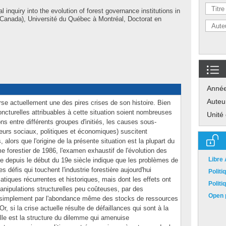
l inquiry into the evolution of forest governance institutions in
anada), Université du Québec à Montréal, Doctorat en
Anné
Auteu
rse actuellement une des pires crises de son histoire. Bien
oncturelles attribuables à cette situation soient nombreuses
Unité
ons entre différents groupes d'initiés, les causes sous-
cteurs sociaux, politiques et économiques) suscitent
alors que l'origine de la présente situation est la plupart du
me forestier de 1986, l'examen exhaustif de l'évolution des
Libre
re depuis le début du 19e siècle indique que les problèmes de
défis qui touchent l'industrie forestière aujourd'hui
Polit
tiques récurrentes et historiques, mais dont les effets ont
Polit
anipulations structurelles peu coûteuses, par des
Open p
simplement par l'abondance même des stocks de ressources
r, si la crise actuelle résulte de défaillances qui sont à la
lle est la structure du dilemme qui amenuise