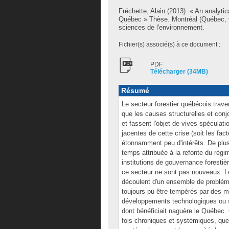
Fréchette, Alain
(2013). « An analytica
Québec » Thèse. Montréal (Québec, C
sciences de l'environnement.
Fichier(s) associé(s) à ce document :
PDF
Télécharger (34MB)
Résumé
Le secteur forestier québécois trave
que les causes structurelles et conj
et fassent l'objet de vives spéculati
jacentes de cette crise (soit les fa
étonnamment peu d'intérêts. De plus, 
temps attribuée à la refonte du régi
institutions de gouvernance forestiè
ce secteur ne sont pas nouveaux. Les 
découlent d'un ensemble de probléma
toujours pu être tempérés par des m
développements technologiques ou 
dont bénéficiait naguère le Québec. O
fois chroniques et systémiques, que