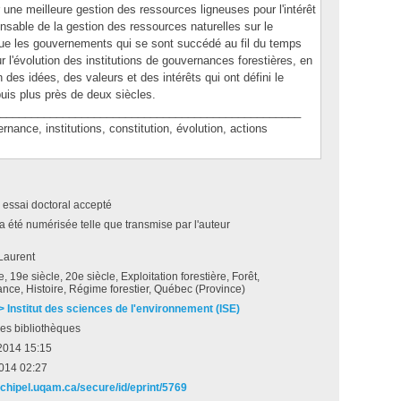
une meilleure gestion des ressources ligneuses pour l'intérêt
nsable de la gestion des ressources naturelles sur le
it que les gouvernements qui se sont succédé au fil du temps
r l'évolution des institutions de gouvernances forestières, en
on des idées, des valeurs et des intérêts qui ont défini le
uis plus près de deux siècles.
________________________________________________
e, institutions, constitution, évolution, actions
 essai doctoral accepté
a été numérisée telle que transmise par l'auteur
Laurent
, 19e siècle, 20e siècle, Exploitation forestière, Forêt,
ce, Histoire, Régime forestier, Québec (Province)
 > Institut des sciences de l'environnement (ISE)
es bibliothèques
2014 15:15
2014 02:27
rchipel.uqam.ca/secure/id/eprint/5769