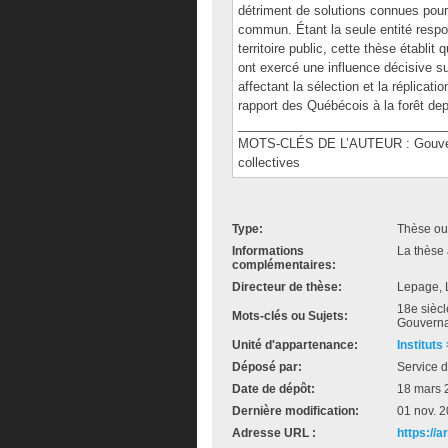
détriment de solutions connues pour 
commun. Étant la seule entité respo
territoire public, cette thèse établ
ont exercé une influence décisive su
affectant la sélection et la réplicati
rapport des Québécois à la forêt dep
______________________________
MOTS-CLÉS DE L’AUTEUR : Gouvernanc
collectives
Type:
Thèse ou
Informations
La thèse 
complémentaires:
Directeur de thèse:
Lepage, 
18e siècle
Mots-clés ou Sujets:
Gouvernan
Unité d'appartenance:
Instituts
Déposé par:
Service d
Date de dépôt:
18 mars 
Dernière modification:
01 nov. 
Adresse URL :
https://a