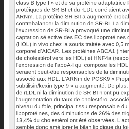
class B type I » et de sa protéine adaptatric
protéiques de SR-BI et du rLDL corrélaient av
ARNm. La protéine SR-BII a augmenté proba
contrebalancer la diminution de SR-BI. La dim
l'expression de SR-BI a provoqué une diminu
captation sélective des EC des lipoprotéines 
(HOL) in vivo chez la souris traitée avec 0,5 
corporel d'AICAR. Les protéines ABCA1 (inter
de cholestérol vers les HDL) et HNF4a (resp
l'expression de l'apoA-I qui compose les HDL)
seraient peut-être responsables de la diminut
associé aux HDL. L'ARNm de PCSK9 « Propr
subtilisin/kexin type 9 » a augmenté. De plus,
de rLDL ni la diminution de SR-BI n'ont pu exp
l'augmentation du taux de cholestérol associ
niveau du foie, principal tissu responsable d
lipoprotéines, des diminutions de 26% des trig
13,4% du cholestérol ont été observées. L'ac
semble donc améliorer le bilan lipidique du foi