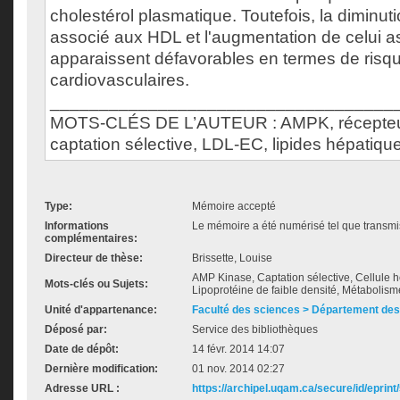
cholestérol plasmatique. Toutefois, la diminut
associé aux HDL et l'augmentation de celui 
apparaissent défavorables en termes de ris
cardiovasculaires.
___________________________________
MOTS-CLÉS DE L’AUTEUR : AMPK, récepteur
captation sélective, LDL-EC, lipides hépatiqu
Type:
Mémoire accepté
Informations
Le mémoire a été numérisé tel que transmis
complémentaires:
Directeur de thèse:
Brissette, Louise
AMP Kinase, Captation sélective, Cellule h
Mots-clés ou Sujets:
Lipoprotéine de faible densité, Métabolism
Unité d'appartenance:
Faculté des sciences > Département des
Déposé par:
Service des bibliothèques
Date de dépôt:
14 févr. 2014 14:07
Dernière modification:
01 nov. 2014 02:27
Adresse URL :
https://archipel.uqam.ca/secure/id/eprint