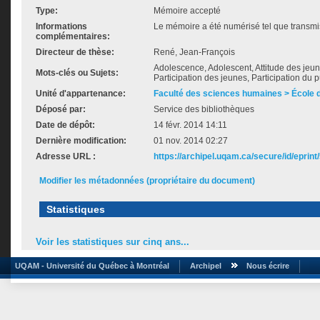
Type:
Mémoire accepté
Informations
Le mémoire a été numérisé tel que transmis
complémentaires:
Directeur de thèse:
René, Jean-François
Adolescence, Adolescent, Attitude des jeune
Mots-clés ou Sujets:
Participation des jeunes, Participation du p
Unité d'appartenance:
Faculté des sciences humaines > École de
Déposé par:
Service des bibliothèques
Date de dépôt:
14 févr. 2014 14:11
Dernière modification:
01 nov. 2014 02:27
Adresse URL :
https://archipel.uqam.ca/secure/id/eprint
Modifier les métadonnées (propriétaire du document)
Statistiques
Voir les statistiques sur cinq ans...
UQAM - Université du Québec à Montréal
Archipel
Nous écrire