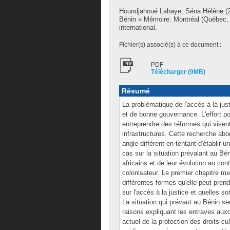
Houndjahoué Lahaye, Séna Hélène
(2
Bénin » Mémoire. Montréal (Québec, 
international.
Fichier(s) associé(s) à ce document :
PDF
Télécharger (9MB)
Résumé
La problématique de l'accès à la ju
et de bonne gouvernance. L'effort po
entreprendre des réformes qui visent 
infrastructures. Cette recherche abo
angle différent en tentant d'établir u
cas sur la situation prévalant au Bén
africains et de leur évolution au co
colonisateur. Le premier chapitre met
différentes formes qu'elle peut prend
sur l'accès à la justice et quelles 
La situation qui prévaut au Bénin s
raisons expliquant les entraves auxqu
actuel de la protection des droits cu