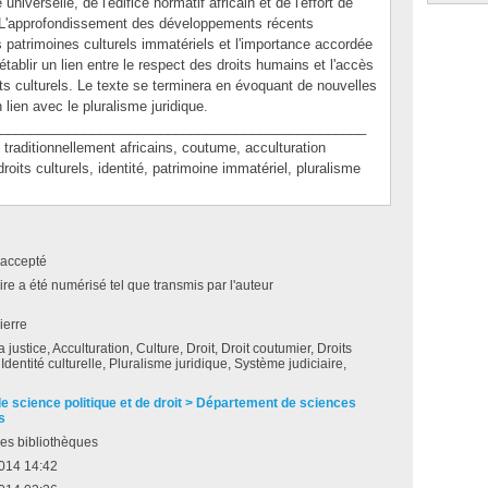
niverselle, de l'édifice normatif africain et de l'effort de
 L'approfondissement des développements récents
 patrimoines culturels immatériels et l'importance accordée
'établir un lien entre le respect des droits humains et l'accès
oits culturels. Le texte se terminera en évoquant de nouvelles
ien avec le pluralisme juridique.
________________________________________________
ditionnellement africains, coutume, acculturation
droits culturels, identité, patrimoine immatériel, pluralisme
accepté
e a été numérisé tel que transmis par l'auteur
ierre
 justice, Acculturation, Culture, Droit, Droit coutumier, Droits
 Identité culturelle, Pluralisme juridique, Système judiciaire,
de science politique et de droit > Département de sciences
s
es bibliothèques
2014 14:42