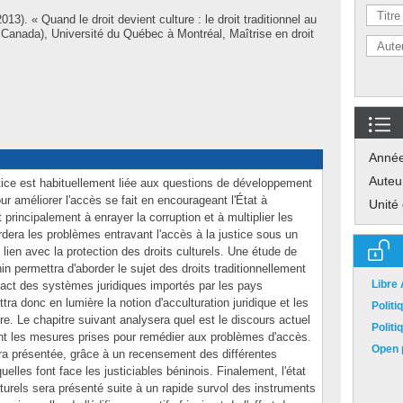
013). « Quand le droit devient culture : le droit traditionnel au
Canada), Université du Québec à Montréal, Maîtrise en droit
Anné
Auteu
stice est habituellement liée aux questions de développement
ur améliorer l'accès se fait en encourageant l'État à
Unité
principalement à enrayer la corruption et à multiplier les
rdera les problèmes entravant l'accès à la justice sous un
n lien avec la protection des droits culturels. Une étude de
in permettra d'aborder le sujet des droits traditionnellement
Libre
ntact des systèmes juridiques importés par les pays
tra donc en lumière la notion d'acculturation juridique et les
Polit
re. Le chapitre suivant analysera quel est le discours actuel
Polit
sont les mesures prises pour remédier aux problèmes d'accès.
Open p
era présentée, grâce à un recensement des différentes
elles font face les justiciables béninois. Finalement, l'état
lturels sera présenté suite à un rapide survol des instruments