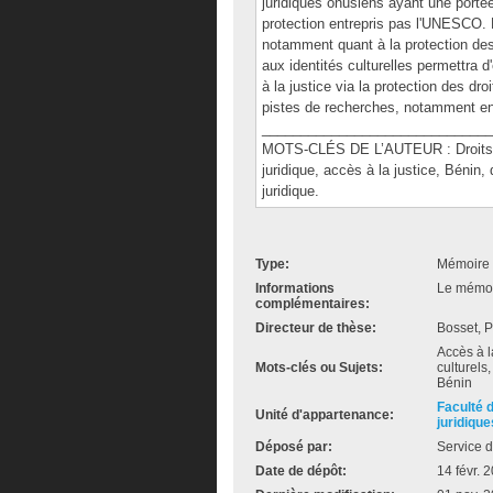
juridiques onusiens ayant une portée u
protection entrepris pas l'UNESCO.
notamment quant à la protection des
aux identités culturelles permettra d
à la justice via la protection des dr
pistes de recherches, notamment en l
______________________________
MOTS-CLÉS DE L’AUTEUR : Droits tra
juridique, accès à la justice, Bénin, 
juridique.
Type:
Mémoire 
Informations
Le mémoir
complémentaires:
Directeur de thèse:
Bosset, P
Accès à la
Mots-clés ou Sujets:
culturels,
Bénin
Faculté 
Unité d'appartenance:
juridique
Déposé par:
Service d
Date de dépôt:
14 févr. 