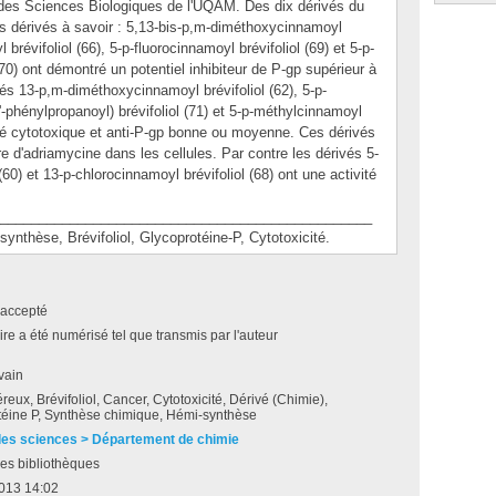
 des Sciences Biologiques de l'UQAM. Des dix dérivés du
es dérivés à savoir : 5,13-bis-p,m-diméthoxycinnamoyl
 brévifoliol (66), 5-p-fluorocinnamoyl brévifoliol (69) et 5-p-
(70) ont démontré un potentiel inhibiteur de P-gp supérieur à
vés 13-p,m-diméthoxycinnamoyl brévifoliol (62), 5-p-
3'-phénylpropanoyl) brévifoliol (71) et 5-p-méthylcinnamoyl
vité cytotoxique et anti-P-gp bonne ou moyenne. Ces dérivés
re d'adriamycine dans les cellules. Par contre les dérivés 5-
0) et 13-p-chlorocinnamoyl brévifoliol (68) ont une activité
________________________________________________
hèse, Brévifoliol, Glycoprotéine-P, Cytotoxicité.
accepté
e a été numérisé tel que transmis par l'auteur
vain
reux, Brévifoliol, Cancer, Cytotoxicité, Dérivé (Chimie),
téine P, Synthèse chimique, Hémi-synthèse
des sciences > Département de chimie
es bibliothèques
2013 14:02