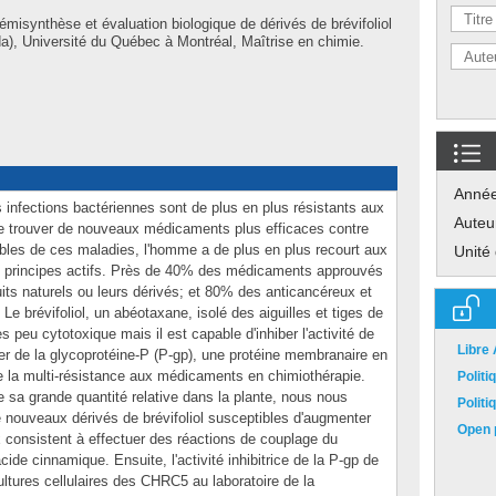
émisynthèse et évaluation biologique de dérivés de brévifoliol
), Université du Québec à Montréal, Maîtrise en chimie.
Anné
es infections bactériennes sont de plus en plus résistants aux
Auteu
de trouver de nouveaux médicaments plus efficaces contre
bles de ces maladies, l'homme a de plus en plus recourt aux
Unité
principes actifs. Près de 40% des médicaments approuvés
its naturels ou leurs dérivés; et 80% des anticancéreux et
. Le brévifoliol, un abéotaxane, isolé des aiguilles et tiges de
ès peu cytotoxique mais il est capable d'inhiber l'activité de
Libre
r de la glycoprotéine-P (P-gp), une protéine membranaire en
 la multi-résistance aux médicaments en chimiothérapie.
Polit
de sa grande quantité relative dans la plante, nous nous
Polit
nouveaux dérivés de brévifoliol susceptibles d'augmenter
Open p
x consistent à effectuer des réactions de couplage du
acide cinnamique. Ensuite, l'activité inhibitrice de la P-gp de
ltures cellulaires des CHRC5 au laboratoire de la