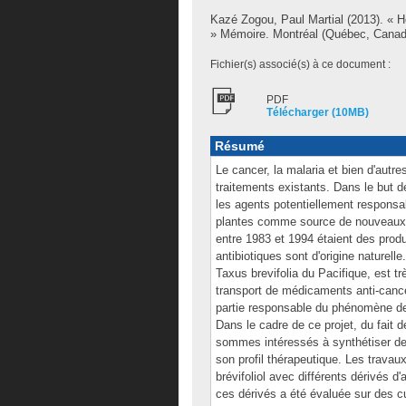
Kazé Zogou, Paul Martial
(2013). « H
» Mémoire. Montréal (Québec, Canada
Fichier(s) associé(s) à ce document :
PDF
Télécharger (10MB)
Résumé
Le cancer, la malaria et bien d'autr
traitements existants. Dans le but 
les agents potentiellement responsa
plantes comme source de nouveaux 
entre 1983 et 1994 étaient des produ
antibiotiques sont d'origine naturelle
Taxus brevifolia du Pacifique, est tr
transport de médicaments anti-cance
partie responsable du phénomène de
Dans le cadre de ce projet, du fait 
sommes intéressés à synthétiser de 
son profil thérapeutique. Les travau
brévifoliol avec différents dérivés d'
ces dérivés a été évaluée sur des cu