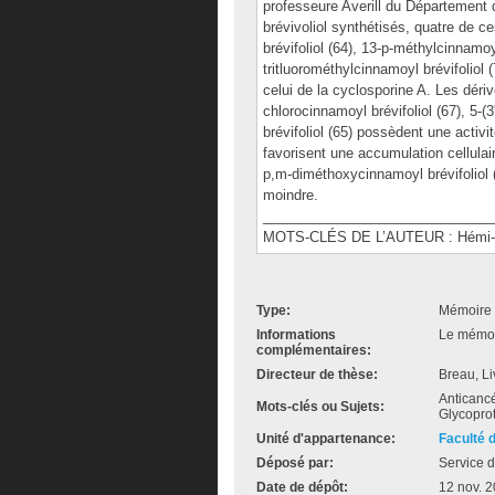
professeure Averill du Département
brévivoliol synthétisés, quatre de c
brévifoliol (64), 13-p-méthylcinnamoyl
tritluorométhylcinnamoyl brévifoliol 
celui de la cyclosporine A. Les déri
chlorocinnamoyl brévifoliol (67), 5-(
brévifoliol (65) possèdent une acti
favorisent une accumulation cellulai
p,m-diméthoxycinnamoyl brévifoliol (6
moindre.
______________________________
MOTS-CLÉS DE L’AUTEUR : Hémi-synt
Type:
Mémoire 
Informations
Le mémoir
complémentaires:
Directeur de thèse:
Breau, Li
Anticancé
Mots-clés ou Sujets:
Glycopro
Unité d'appartenance:
Faculté 
Déposé par:
Service d
Date de dépôt:
12 nov. 