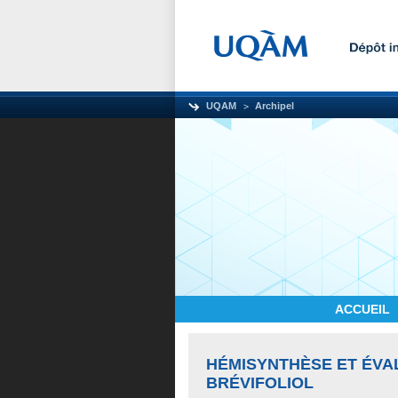
UQAM
Archipel
ACCUEIL
HÉMISYNTHÈSE ET ÉVA
BRÉVIFOLIOL