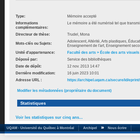
Type:
Mémoire accepté
Informations
Le mémoire a été numérisé tel que transmis
complémentaires:
Directeur de thèse:
Trudel, Mona
Adolescent, Altérité, Arts plastiques, Éducat
Mots-clés ou Sujets:
Enseignement de l'art, Enseignement second
Unité d'appartenance:
Faculté des arts > École des arts visuels
Déposé par:
Service des bibliothèques
Date de dépôt:
12 nov. 2013 14:47
Dernière modification:
16 juin 2023 10:01
Adresse URL :
https://archipel.uqam.ca/secure/id/eprint
Modifier les métadonnées (propriétaire du document)
Statistiques
Voir les statistiques sur cinq ans...
UQAM - Université du Québec à Montréal
Archipel
Nous écrire