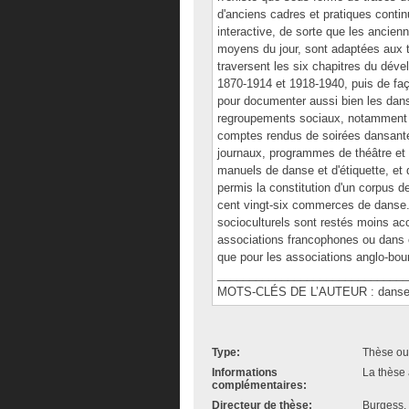
d'anciens cadres et pratiques conti
interactive, de sorte que les ancienn
moyens du jour, sont adaptées aux 
traversent les six chapitres du déve
1870-1914 et 1918-1940, puis de fa
pour documenter aussi bien les dans
regroupements sociaux, notamment 
comptes rendus de soirées dansante
journaux, programmes de théâtre et
manuels de danse et d'étiquette, e
permis la constitution d'un corpus d
cent vingt-six commerces de danse. 
socioculturels sont restés moins acc
associations francophones ou dans 
que pour les associations anglo-bou
______________________________
MOTS-CLÉS DE L’AUTEUR : danse, bal,
Type:
Thèse ou
Informations
La thèse 
complémentaires:
Directeur de thèse:
Burgess,