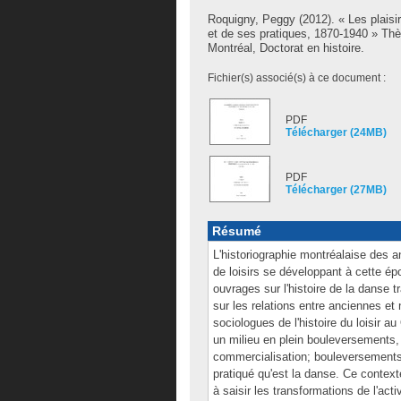
Roquigny, Peggy
(2012). « Les plaisi
et de ses pratiques, 1870-1940 » Th
Montréal, Doctorat en histoire.
Fichier(s) associé(s) à ce document :
PDF
Télécharger (24MB)
PDF
Télécharger (27MB)
Résumé
L'historiographie montréalaise des
de loisirs se développant à cette ép
ouvrages sur l'histoire de la danse t
sur les relations entre anciennes et 
sociologues de l'histoire du loisir 
un milieu en plein bouleversements, ta
commercialisation; bouleversements q
pratiqué qu'est la danse. Ce contex
à saisir les transformations de l'act