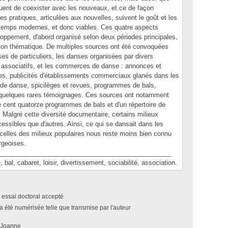
nuent de coexister avec les nouveaux, et ce de façon
es pratiques, articulées aux nouvelles, suivent le goût et les
temps modernes, et donc viables. Ces quatre aspects
loppement, d'abord organisé selon deux périodes principales,
çon thématique. De multiples sources ont été convoquées
es de particuliers, les danses organisées par divers
associatifs, et les commerces de danse : annonces et
s, publicités d'établissements commerciaux glanés dans les
 de danse, spicilèges et revues, programmes de bals,
t quelques rares témoignages. Ces sources ont notamment
e cent quatorze programmes de bals et d'un répertoire de
Malgré cette diversité documentaire, certains milieux
essibles que d'autres. Ainsi, ce qui se dansait dans les
celles des milieux populaires nous reste moins bien connu
rgeoises.
________________________________________________
 cabaret, loisir, divertissement, sociabilité, association.
 essai doctoral accepté
a été numérisée telle que transmise par l'auteur
 Joanne