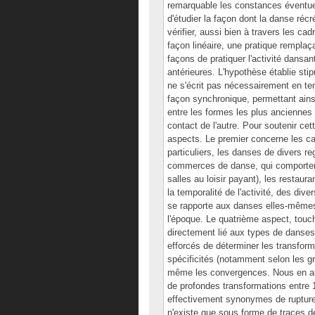
remarquable les constances éventue
d'étudier la façon dont la danse réc
vérifier, aussi bien à travers les ca
façon linéaire, une pratique remplaça
façons de pratiquer l'activité dansan
antérieures. L'hypothèse établie stip
ne s'écrit pas nécessairement en t
façon synchronique, permettant ainsi
entre les formes les plus anciennes 
contact de l'autre. Pour soutenir ce
aspects. Le premier concerne les cad
particuliers, les danses de divers r
commerces de danse, qui comportent
salles au loisir payant), les restau
la temporalité de l'activité, des dive
se rapporte aux danses elles-mêmes, 
l'époque. Le quatrième aspect, touc
directement lié aux types de danse
efforcés de déterminer les transform
spécificités (notamment selon les gr
même les convergences. Nous en arri
de profondes transformations entre 
effectivement synonymes de ruptures,
n'existe que sous forme de traces d