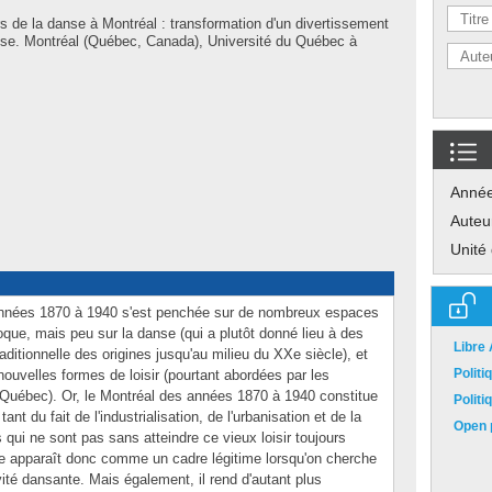
rs de la danse à Montréal : transformation d'un divertissement
èse. Montréal (Québec, Canada), Université du Québec à
Anné
Auteu
Unité
 années 1870 à 1940 s'est penchée sur de nombreux espaces
oque, mais peu sur la danse (qui a plutôt donné lieu à des
Libre
raditionnelle des origines jusqu'au milieu du XXe siècle), et
Polit
nouvelles formes de loisir (pourtant abordées par les
au Québec). Or, le Montréal des années 1870 à 1940 constitue
Polit
nt du fait de l'industrialisation, de l'urbanisation et de la
Open p
ui ne sont pas sans atteindre ce vieux loisir toujours
te apparaît donc comme un cadre légitime lorsqu'on cherche
ivité dansante. Mais également, il rend d'autant plus