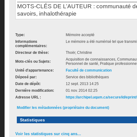
MOTS-CLÉS DE L’AUTEUR : communauté de 
savoirs, inhalothérapie
Type:
Mémoire accepté
Informations
Le mémoire a été numérisé tel que transmis
complémentaires:
Directeur de thèse:
Thoër, Christine
Acquisition de connaissances, Communauté 
Mots-clés ou Sujets:
Personnel de santé, Pratique professionnel
Unité d'appartenance:
Faculté de communication
Déposé par:
Service des bibliothèques
Date de dépôt:
12 sept. 2013 14:25
Dernière modification:
01 nov. 2014 02:25
Adresse URL :
https://archipel.uqam.ca/secure/id/eprint
Modifier les métadonnées (propriétaire du document)
Statistiques
Voir les statistiques sur cinq ans...