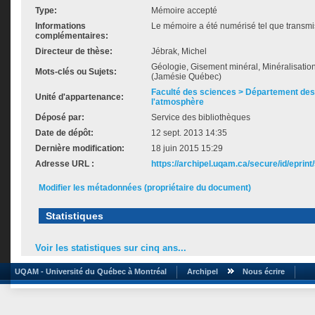
Type:
Mémoire accepté
Informations
Le mémoire a été numérisé tel que transmis
complémentaires:
Directeur de thèse:
Jébrak, Michel
Géologie, Gisement minéral, Minéralisation
Mots-clés ou Sujets:
(Jamésie Québec)
Faculté des sciences > Département des 
Unité d'appartenance:
l'atmosphère
Déposé par:
Service des bibliothèques
Date de dépôt:
12 sept. 2013 14:35
Dernière modification:
18 juin 2015 15:29
Adresse URL :
https://archipel.uqam.ca/secure/id/eprint
Modifier les métadonnées (propriétaire du document)
Statistiques
Voir les statistiques sur cinq ans...
UQAM - Université du Québec à Montréal
Archipel
Nous écrire