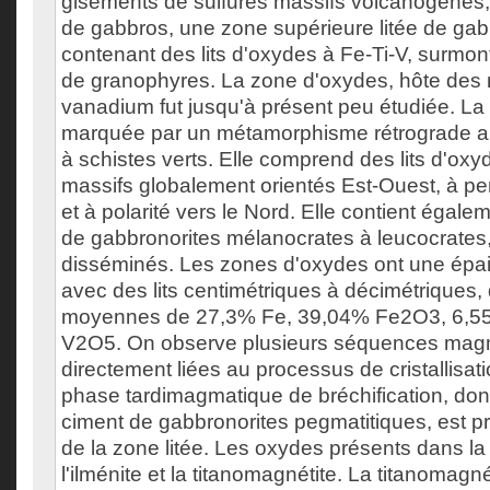
gisements de sulfures massifs volcanogènes
de gabbros, une zone supérieure litée de gab
contenant des lits d'oxydes à Fe-Ti-V, surmo
de granophyres. La zone d'oxydes, hôte des 
vanadium fut jusqu'à présent peu étudiée. La 
marquée par un métamorphisme rétrograde au
à schistes verts. Elle comprend des lits d'oxy
massifs globalement orientés Est-Ouest, à pe
et à polarité vers le Nord. Elle contient éga
de gabbronorites mélanocrates à leucocrates
disséminés. Les zones d'oxydes ont une épa
avec des lits centimétriques à décimétriques, 
moyennes de 27,3% Fe, 39,04% Fe2O3, 6,55
V2O5. On observe plusieurs séquences magm
directement liées au processus de cristallisat
phase tardimagmatique de bréchification, do
ciment de gabbronorites pegmatitiques, est 
de la zone litée. Les oxydes présents dans la 
l'ilménite et la titanomagnétite. La titanomagn