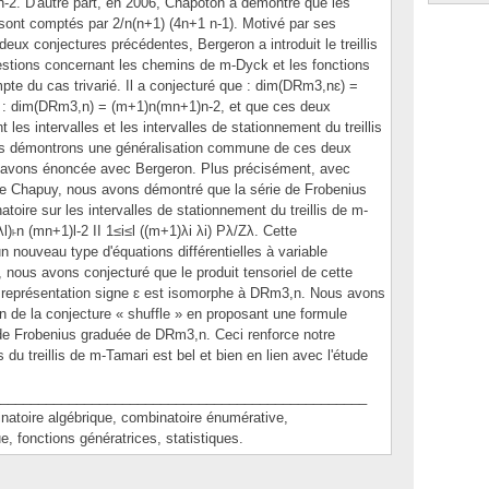
n-2. D'autre part, en 2006, Chapoton a démontré que les
ri sont comptés par 2/n(n+1) (4n+1 n-1). Motivé par ses
 deux conjectures précédentes, Bergeron a introduit le treillis
estions concernant les chemins de m-Dyck et les fonctions
te du cas trivarié. Il a conjecturé que : dim(DRm3,nɛ) =
: dim(DRm3,n) = (m+1)n(mn+1)n-2, et que ces deux
les intervalles et les intervalles de stationnement du treillis
us démontrons une généralisation commune de ces deux
 avons énoncée avec Bergeron. Plus précisément, avec
me Chapuy, nous avons démontré que la série de Frobenius
toire sur les intervalles de stationnement du treillis de m-
)˫n (mn+1)l-2 II 1≤i≤l ((m+1)λi λi) Pλ/Zλ. Cette
 nouveau type d'équations différentielles à variable
 nous avons conjecturé que le produit tensoriel de cette
a représentation signe ɛ est isomorphe à DRm3,n. Nous avons
n de la conjecture « shuffle » en proposant une formule
e de Frobenius graduée de DRm3,n. Ceci renforce notre
 du treillis de m-Tamari est bel et bien en lien avec l'étude
________________________________________________
oire algébrique, combinatoire énumérative,
, fonctions génératrices, statistiques.