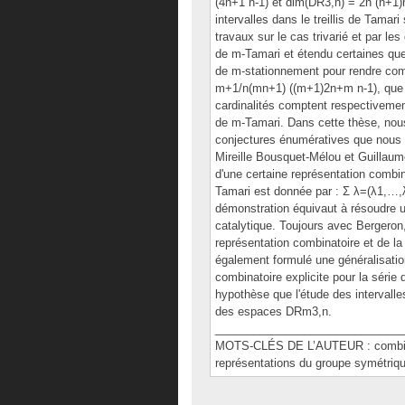
(4n+1 n-1) et dim(DR3,n) = 2n (n+1)
intervalles dans le treillis de Tama
travaux sur le cas trivarié et par les
de m-Tamari et étendu certaines qu
de m-stationnement pour rendre comp
m+1/n(mn+1) ((m+1)2n+m n-1), que 
cardinalités comptent respectivement 
de m-Tamari. Dans cette thèse, no
conjectures énumératives que nous
Mireille Bousquet-Mélou et Guillau
d'une certaine représentation combina
Tamari est donnée par : Ʃ λ=(λ1,…,λl
démonstration équivaut à résoudre un
catalytique. Toujours avec Bergeron,
représentation combinatoire et de l
également formulé une généralisatio
combinatoire explicite pour la séri
hypothèse que l'étude des intervalles
des espaces DRm3,n.
______________________________
MOTS-CLÉS DE L’AUTEUR : combinat
représentations du groupe symétrique