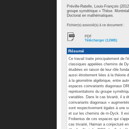
Préville-Ratelle, Louis-François
(2012)
groupe symétrique » Thèse. Montréal
Doctorat en mathématiques.
Fichier(s) associé(s) à ce document :
PDF
Télécharger (12MB)
Résumé
Ce travail traite principalement de 
classiques appelées chemins de Dyck
étudiées en raison de leur rôle fon
aussi étroitement liées à la théorie 
à la géométrie algébrique, entre autr
espaces coinvariants diagonaux DRk,
représentations du groupe symétriq
variables. Dans le cas bivarié, il a 
coinvariants diagonaux « augmentés
sont respectivement égales à une s
et sur les chemins de m-Dyck. Il ex
Frobenius de ces espaces qui s'appel
cas trivarié, Haiman a conjecturé e