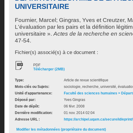
UNIVERSITAIRE
Fournier, Marcel
;
Gingras, Yves
et
Creutzer, M
L'évaluation par les pairs et la définition légit
universitaire ».
Actes de la recherche en scien
47-54.
Fichier(s) associé(s) à ce document :
PDF
Télécharger (2MB)
Type:
Article de revue scientifique
Mots-clés ou Sujets:
sociologie, recherche, université, évaluatio
Unité d'appartenance:
Faculté des sciences humaines > Départ
Déposé par:
Yves Gingras
Date de dépôt:
06 févr. 2008
Dernière modification:
01 nov. 2014 02:04
Adresse URL :
https://archipel.uqam.ca/secure/id/eprint
Modifier les métadonnées (propriétaire du document)