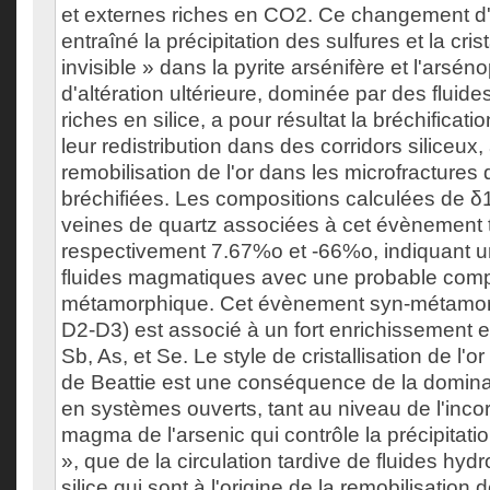
et externes riches en CO2. Ce changement d'
entraîné la précipitation des sulfures et la crist
invisible » dans la pyrite arsénifère et l'arsé
d'altération ultérieure, dominée par des flui
riches en silice, a pour résultat la bréchificati
leur redistribution dans des corridors siliceux,
remobilisation de l'or dans les microfractures 
bréchifiées. Les compositions calculées de δ
veines de quartz associées à cet évènement t
respectivement 7.67%o et -66%o, indiquant 
fluides magmatiques avec une probable com
métamorphique. Cet évènement syn-métamorp
D2-D3) est associé à un fort enrichissement e
Sb, As, et Se. Le style de cristallisation de l'
de Beattie est une conséquence de la domin
en systèmes ouverts, tant au niveau de l'inco
magma de l'arsenic qui contrôle la précipitation
», que de la circulation tardive de fluides hy
silice qui sont à l'origine de la remobilisation 