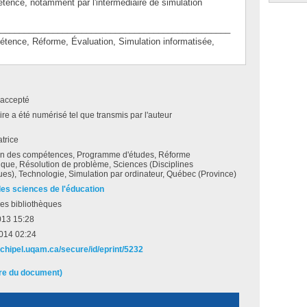
étence, notamment par l'intermédiaire de simulation
________________________________________________
ce, Réforme, Évaluation, Simulation informatisée,
accepté
e a été numérisé tel que transmis par l'auteur
atrice
on des compétences, Programme d'études, Réforme
que, Résolution de problème, Sciences (Disciplines
ques), Technologie, Simulation par ordinateur, Québec (Province)
des sciences de l'éducation
es bibliothèques
013 15:28
2014 02:24
rchipel.uqam.ca/secure/id/eprint/5232
ire du document)