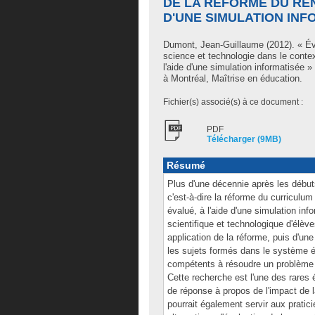
DE LA RÉFORME DU RE
D'UNE SIMULATION INF
Dumont, Jean-Guillaume
(2012). « É
science et technologie dans le cont
l'aide d'une simulation informatisée
à Montréal, Maîtrise en éducation.
Fichier(s) associé(s) à ce document :
PDF
Télécharger (9MB)
Résumé
Plus d'une décennie après les débu
c'est-à-dire la réforme du curriculu
évalué, à l'aide d'une simulation in
scientifique et technologique d'élèv
application de la réforme, puis d'un
les sujets formés dans le système 
compétents à résoudre un problème e
Cette recherche est l'une des rares 
de réponse à propos de l'impact de l
pourrait également servir aux pratic