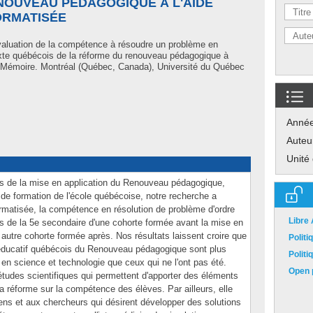
NOUVEAU PÉDAGOGIQUE À L'AIDE
ORMATISÉE
valuation de la compétence à résoudre un problème en
exte québécois de la réforme du renouveau pédagogique à
 » Mémoire. Montréal (Québec, Canada), Université du Québec
Anné
Auteu
Unité
ts de la mise en application du Renouveau pédagogique,
m de formation de l'école québécoise, notre recherche a
formatisée, la compétence en résolution de problème d'ordre
Libre
es de la 5e secondaire d'une cohorte formée avant la mise en
e autre cohorte formée après. Nos résultats laissent croire que
Polit
éducatif québécois du Renouveau pédagogique sont plus
Polit
n science et technologie que ceux qui ne l'ont pas été.
Open p
études scientifiques qui permettent d'apporter des éléments
a réforme sur la compétence des élèves. Par ailleurs, elle
iens et aux chercheurs qui désirent développer des solutions