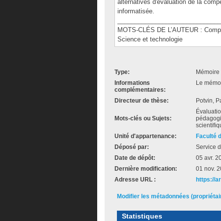
alternatives d'évaluation de la comp
informatisée.
______________________________
MOTS-CLÉS DE L’AUTEUR : Compéten
Science et technologie
Type:
Mémoire 
Informations
Le mémoir
complémentaires:
Directeur de thèse:
Potvin, P
Évaluati
Mots-clés ou Sujets:
pédagogi
scientifi
Unité d'appartenance:
Faculté 
Déposé par:
Service d
Date de dépôt:
05 avr. 2
Dernière modification:
01 nov. 
Adresse URL :
https://a
Modifier les métadonnées (propriéta
Statistiques