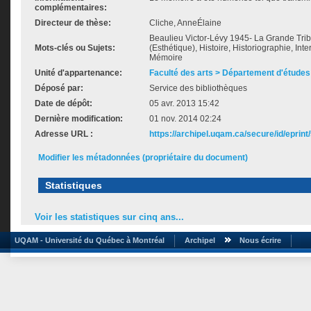
complémentaires:
Directeur de thèse:
Cliche, AnneÉlaine
Beaulieu Victor-Lévy 1945- La Grande Tri
Mots-clés ou Sujets:
(Esthétique), Histoire, Historiographie, Int
Mémoire
Unité d'appartenance:
Faculté des arts > Département d'études 
Déposé par:
Service des bibliothèques
Date de dépôt:
05 avr. 2013 15:42
Dernière modification:
01 nov. 2014 02:24
Adresse URL :
https://archipel.uqam.ca/secure/id/eprint
Modifier les métadonnées (propriétaire du document)
Statistiques
Voir les statistiques sur cinq ans...
UQAM - Université du Québec à Montréal
Archipel
Nous écrire