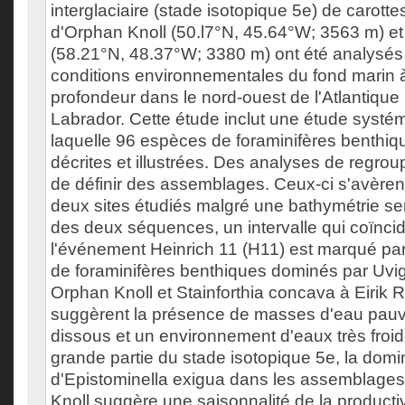
interglaciaire (stade isotopique 5e) de carotte
d'Orphan Knoll (50.l7°N, 45.64°W; 3563 m) et 
(58.21°N, 48.37°W; 3380 m) ont été analysés 
conditions environnementales du fond marin 
profondeur dans le nord-ouest de l'Atlantique
Labrador. Cette étude inclut une étude systé
laquelle 96 espèces de foraminifères benthiqu
décrites et illustrées. Des analyses de regro
de définir des assemblages. Ceux-ci s'avèrent
deux sites étudiés malgré une bathymétrie se
des deux séquences, un intervalle qui coïncid
l'événement Heinrich 11 (H11) est marqué p
de foraminifères benthiques dominés par Uvig
Orphan Knoll et Stainforthia concava à Eirik 
suggèrent la présence de masses d'eau pau
dissous et un environnement d'eaux très froi
grande partie du stade isotopique 5e, la dom
d'Epistominella exigua dans les assemblages
Knoll suggère une saisonnalité de la producti