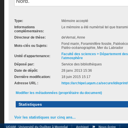
Nord.
Type:
Mémoire accepté
Informations
Le mémoire a été numérisé tel que transmis
complémentaires:
Directeur de thèse:
deVernal, Anne
Fond marin, Foraminifère fossile, Paléoéc
Mots-clés ou Sujets:
Paléo-océanographie, Mer du Labrador
Faculté des sciences > Département des 
Unité d'appartenance:
l'atmosphère
Déposé par:
Service des bibliothèques
Date de dépôt:
28 janv. 2013 15:36
Dernière modification:
18 juin 2015 15:17
Adresse URL :
https://archipel.uqam.ca/secure/id/eprint
Modifier les métadonnées (propriétaire du document)
Statistiques
Voir les statistiques sur cinq ans...
UQAM - Université du Québec à Montréal
Archipel
Nous écrire