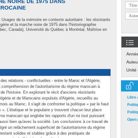
HE NOIRE DE 1975 DANS
AROCAINE
 Usages de la mémoire en contexte autoritaire : les résistants
gérie et la marche noire de 1975 dans l'historiographie
ec, Canada), Université du Québec à Montréal, Maîtrise en
Anné
Auteu
Unité
es relations - conflictuelles - entre le Maroc et l'Algérie,
la compréhension de l'autoritarisme du régime marocain à
de l'histoire. En explorant le récit d'anciens résistants
Libre
lgérie et de Marocains expulsés d'Algérie, recueillis au
 mois au Maroc, il s'agit de confronter la politique « par le haut
Polit
s ». L'étatique et le populaire y trouvent chacun leur place
Polit
ime marocain qui englobe les rapports d'un roi tout puissant
Open p
aussi bien qu'avec la société. Les conclusions à ce travail de
gré un relâchement superficiel de l'autoritarisme du régime
 restent solides et stables grâce à des pratiques de