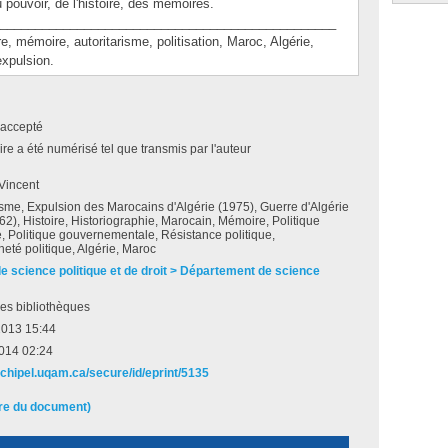
u pouvoir, de l'histoire, des mémoires.
________________________________________________
mémoire, autoritarisme, politisation, Maroc, Algérie,
expulsion.
accepté
e a été numérisé tel que transmis par l'auteur
Vincent
isme, Expulsion des Marocains d'Algérie (1975), Guerre d'Algérie
2), Histoire, Historiographie, Marocain, Mémoire, Politique
, Politique gouvernementale, Résistance politique,
eté politique, Algérie, Maroc
de science politique et de droit > Département de science
es bibliothèques
2013 15:44
2014 02:24
rchipel.uqam.ca/secure/id/eprint/5135
ire du document)