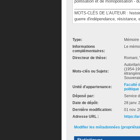
politisation et de monopolisation - d
______________________________
MOTS-CLÉS DE L’AUTEUR : histoire, 
guerre d'indépendance, résistance, 
Type:
Mémoire 
Informations
Le mémoir
complémentaires:
Directeur de thèse:
Romani, 
Autoritar
(1954-196
Mots-clés ou Sujets:
étrangère
Souverain
Faculté 
Unité d'appartenance:
politique
Déposé par:
Service d
Date de dépôt:
28 janv. 
Dernière modification:
01 nov. 
Adresse URL :
https://a
Modifier les métadonnées (propriéta
Statistiques