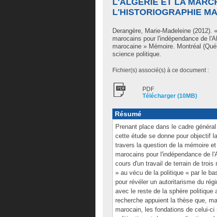
L'ALGÉRIE ET LA MARC
L'HISTORIOGRAPHIE M
Derangère, Marie-Madeleine
(2012). «
marocains pour l'indépendance de l'Al
marocaine » Mémoire. Montréal (Québ
science politique.
Fichier(s) associé(s) à ce document :
PDF
Télécharger (10MB)
Résumé
Prenant place dans le cadre général d
cette étude se donne pour objectif 
travers la question de la mémoire et 
marocains pour l'indépendance de l'A
cours d'un travail de terrain de trois
» au vécu de la politique « par le ba
pour révéler un autoritarisme du rég
avec le reste de la sphère politique 
recherche appuient la thèse que, mal
marocain, les fondations de celui-ci