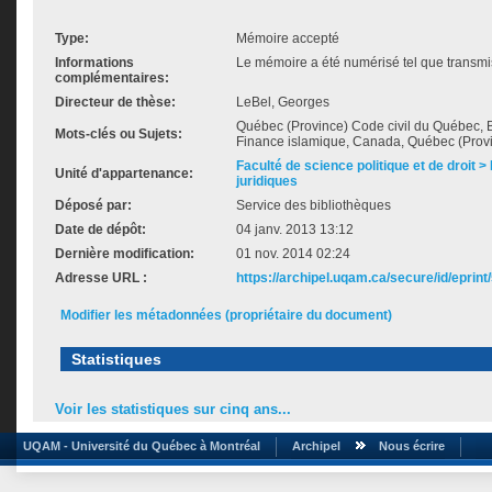
Type:
Mémoire accepté
Informations
Le mémoire a été numérisé tel que transmis
complémentaires:
Directeur de thèse:
LeBel, Georges
Québec (Province) Code civil du Québec, 
Mots-clés ou Sujets:
Finance islamique, Canada, Québec (Prov
Faculté de science politique et de droit
Unité d'appartenance:
juridiques
Déposé par:
Service des bibliothèques
Date de dépôt:
04 janv. 2013 13:12
Dernière modification:
01 nov. 2014 02:24
Adresse URL :
https://archipel.uqam.ca/secure/id/eprint
Modifier les métadonnées (propriétaire du document)
Statistiques
Voir les statistiques sur cinq ans...
UQAM - Université du Québec à Montréal
Archipel
Nous écrire