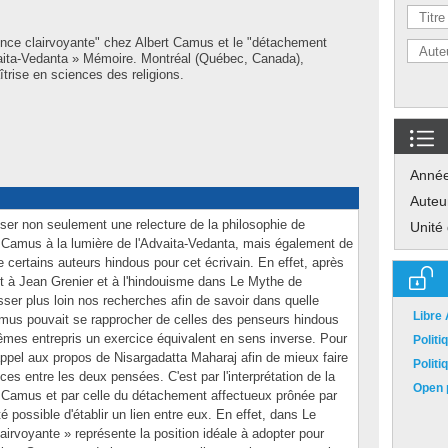
rence clairvoyante" chez Albert Camus et le "détachement
dvaita-Vedanta » Mémoire. Montréal (Québec, Canada),
trise en sciences des religions.
Anné
Auteu
iser non seulement une relecture de la philosophie de
Unité
rt Camus à la lumière de l'Advaita-Vedanta, mais également de
 certains auteurs hindous pour cet écrivain. En effet, après
t à Jean Grenier et à l'hindouisme dans Le Mythe de
er plus loin nos recherches afin de savoir dans quelle
Libre
amus pouvait se rapprocher de celles des penseurs hindous
mes entrepris un exercice équivalent en sens inverse. Pour
Polit
appel aux propos de Nisargadatta Maharaj afin de mieux faire
Polit
nces entre les deux pensées. C'est par l'interprétation de la
Open p
de Camus et par celle du détachement affectueux prônée par
é possible d'établir un lien entre eux. En effet, dans Le
lairvoyante » représente la position idéale à adopter pour