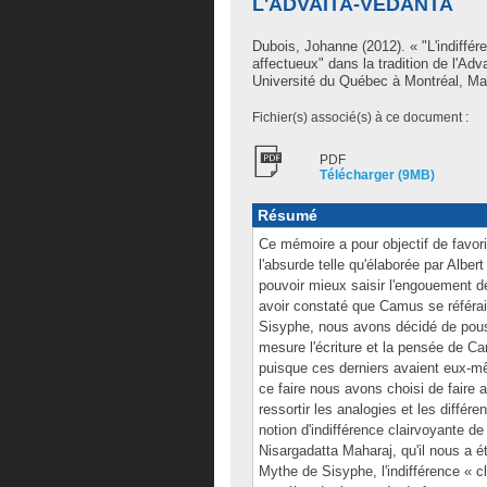
L'ADVAITA-VEDANTA
Dubois, Johanne
(2012). « "L'indiffé
affectueux" dans la tradition de l'A
Université du Québec à Montréal, Maî
Fichier(s) associé(s) à ce document :
PDF
Télécharger (9MB)
Résumé
Ce mémoire a pour objectif de favor
l'absurde telle qu'élaborée par Albe
pouvoir mieux saisir l'engouement de
avoir constaté que Camus se référai
Sisyphe, nous avons décidé de pouss
mesure l'écriture et la pensée de C
puisque ces derniers avaient eux-mê
ce faire nous avons choisi de faire 
ressortir les analogies et les différe
notion d'indifférence clairvoyante 
Nisargadatta Maharaj, qu'il nous a ét
Mythe de Sisyphe, l'indifférence « c