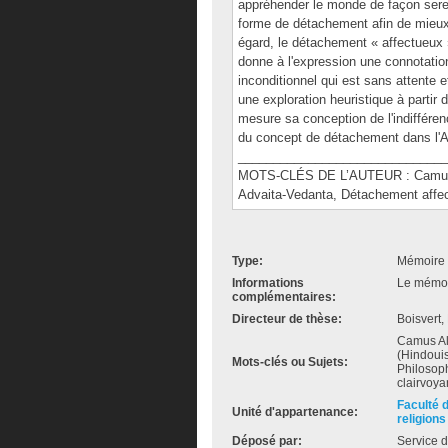
appréhender le monde de façon sere
forme de détachement afin de mieux 
égard, le détachement « affectueux 
donne à l'expression une connotatio
inconditionnel qui est sans attente 
une exploration heuristique à partir
mesure sa conception de l'indifféren
du concept de détachement dans l'A
______________________________
MOTS-CLÉS DE L’AUTEUR : Camus, Ab
Advaita-Vedanta, Détachement affe
Type:
Mémoire 
Informations
Le mémoir
complémentaires:
Directeur de thèse:
Boisvert,
Camus Al
(Hindoui
Mots-clés ou Sujets:
Philosoph
clairvoya
Faculté 
Unité d'appartenance:
religions
Déposé par:
Service d