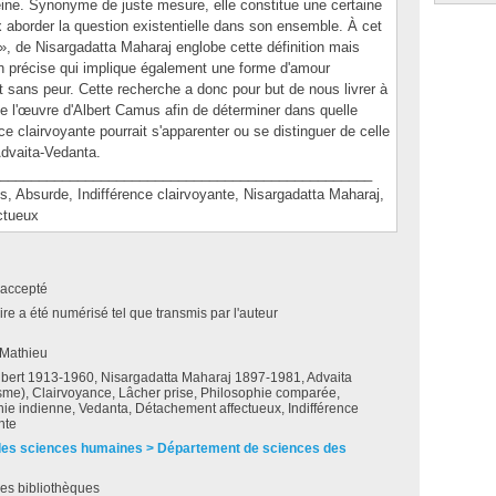
ine. Synonyme de juste mesure, elle constitue une certaine
aborder la question existentielle dans son ensemble. À cet
», de Nisargadatta Maharaj englobe cette définition mais
n précise qui implique également une forme d'amour
et sans peur. Cette recherche a donc pour but de nous livrer à
 de l'œuvre d'Albert Camus afin de déterminer dans quelle
ce clairvoyante pourrait s'apparenter ou se distinguer de celle
dvaita-Vedanta.
________________________________________________
surde, Indifférence clairvoyante, Nisargadatta Maharaj,
ctueux
accepté
e a été numérisé tel que transmis par l'auteur
 Mathieu
bert 1913-1960, Nisargadatta Maharaj 1897-1981, Advaita
sme), Clairvoyance, Lâcher prise, Philosophie comparée,
ie indienne, Vedanta, Détachement affectueux, Indifférence
nte
des sciences humaines > Département de sciences des
es bibliothèques