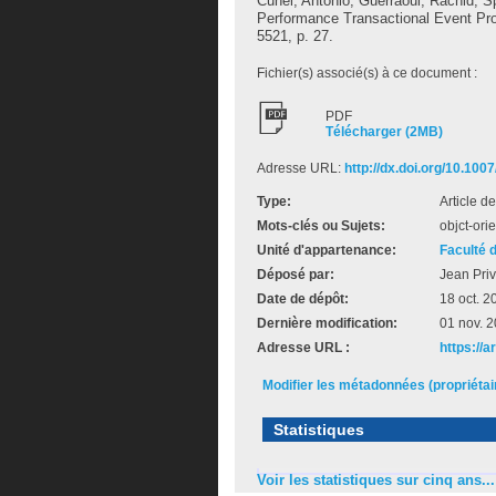
Cunei, Antonio
;
Guerraoui, Rachid
;
S
Performance Transactional Event Pr
5521, p. 27.
Fichier(s) associé(s) à ce document :
PDF
Télécharger (2MB)
Adresse URL:
http://dx.doi.org/10.10
Type:
Article d
Mots-clés ou Sujets:
objct-ori
Unité d'appartenance:
Faculté 
Déposé par:
Jean Priv
Date de dépôt:
18 oct. 2
Dernière modification:
01 nov. 
Adresse URL :
https://a
Modifier les métadonnées (propriéta
Statistiques
Voir les statistiques sur cinq ans...