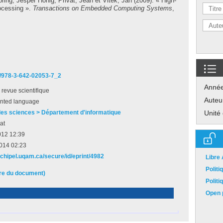
pring, Jesper Honig
;
Privat, Jean
et
Vitek, Jan
(2009). « High-
ocessing ».
Transactions on Embedded Computing Systems
,
07/978-3-642-02053-7_2
Anné
e revue scientifique
Auteu
ented language
des sciences > Département d'informatique
Unité
at
012 12:39
2014 02:23
rchipel.uqam.ca/secure/id/eprint/4982
Libre
Polit
ire du document)
Polit
Open p