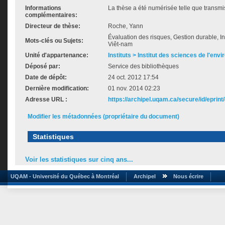
Informations
La thèse a été numérisée telle que transmis
complémentaires:
Directeur de thèse:
Roche, Yann
Évaluation des risques, Gestion durable, I
Mots-clés ou Sujets:
Viêt-nam
Unité d'appartenance:
Instituts > Institut des sciences de l'env
Déposé par:
Service des bibliothèques
Date de dépôt:
24 oct. 2012 17:54
Dernière modification:
01 nov. 2014 02:23
Adresse URL :
https://archipel.uqam.ca/secure/id/eprint
Modifier les métadonnées (propriétaire du document)
Statistiques
Voir les statistiques sur cinq ans...
UQAM - Université du Québec à Montréal
Archipel
Nous écrire