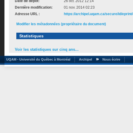
Date de dépôt:
26 oct. 2012 12:14
Dernière modification:
01 nov. 2014 02:23
Adresse URL :
https://archipel.uqam.ca/secure/id/eprint
Modifier les métadonnées (propriétaire du document)
Statistiques
Voir les statistiques sur cinq ans...
UQAM - Université du Québec à Montréal
Archipel
Nous écrire