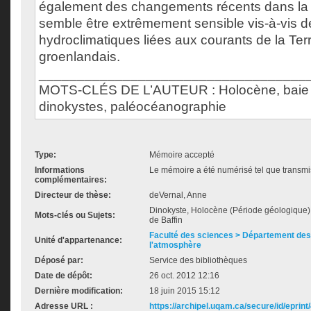
également des changements récents dans la b
semble être extrêmement sensible vis-à-vis d
hydroclimatiques liées aux courants de la Terr
groenlandais.
___________________________________
MOTS-CLÉS DE L’AUTEUR : Holocène, baie d
dinokystes, paléocéanographie
Type:
Mémoire accepté
Informations
Le mémoire a été numérisé tel que transmis
complémentaires:
Directeur de thèse:
deVernal, Anne
Dinokyste, Holocène (Période géologique)
Mots-clés ou Sujets:
de Baffin
Faculté des sciences > Département des 
Unité d'appartenance:
l'atmosphère
Déposé par:
Service des bibliothèques
Date de dépôt:
26 oct. 2012 12:16
Dernière modification:
18 juin 2015 15:12
Adresse URL :
https://archipel.uqam.ca/secure/id/eprint