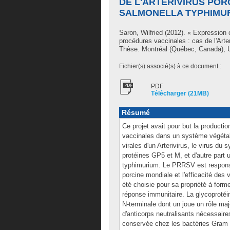
DE L'ARTERIVIRUS POR
SALMONELLA TYPHIMU
Saron, Wilfried
(2012). « Expression 
procédures vaccinales : cas de l'Arter
Thèse. Montréal (Québec, Canada), Un
Fichier(s) associé(s) à ce document :
PDF
Télécharger (21MB)
Résumé
Ce projet avait pour but la product
vaccinales dans un système végétal.
virales d'un Arterivirus, le virus du
protéines GP5 et M, et d'autre part u
typhimurium. Le PRRSV est responsa
porcine mondiale et l'efficacité des 
été choisie pour sa propriété à for
réponse immunitaire. La glycoprotéi
N-terminale dont un joue un rôle maje
d'anticorps neutralisants nécessaires
conservée chez les bactéries Gram n