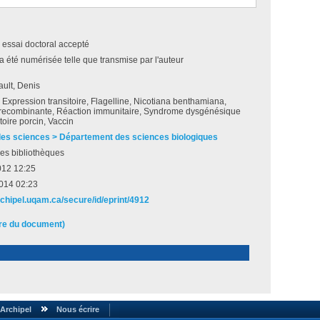
 essai doctoral accepté
a été numérisée telle que transmise par l'auteur
ult, Denis
 Expression transitoire, Flagelline, Nicotiana benthamiana,
 recombinante, Réaction immunitaire, Syndrome dysgénésique
atoire porcin, Vaccin
des sciences > Département des sciences biologiques
es bibliothèques
012 12:25
2014 02:23
rchipel.uqam.ca/secure/id/eprint/4912
ire du document)
Archipel
Nous écrire