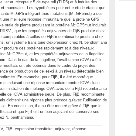
 lier au récepteur 5 de type toll (TLR5) et à induire des
et mucosales. Les hypothèses pour cette étude étaient que
inante M::GP5 intégrant trois mutations (M::GP5mut) à des
rait une meilleure réponse immunitaire que la protéine GP5
oie orale de plante produisant la protéine M::GP5mut induirait
PRRSV ; que les propriétés adjuvantes de FljB produite chez
e comparables à celles de FljB recombinante produite chez
ons, un système transitoire d'expression chez N. benthamiana
voir produire des protéines rapidement et à des niveaux
ine M::GP5mut, et les propriétés adjuvantes de la flagelline
n. Dans le cas de la flagelline, l'ovalbumine (OVA) a été
ésultats ont été obtenus dans le cadre du projet des
ence de production de celles-ci à un niveau détectable bien
nfirmée. En revanche, pour FljB, il a été montré que
lle-ci induisait une réponse immunitaire contre l'OVA d'une
 l'administration du mélange OVA avec de la FljB recombinante
 celle de l'OVA administrée seule. De plus, FljB recombinante
s d'obtenir une réponse plus précoce qu'avec l'utilisation de
oli. En conclusion, il a pu être montré grâce à FljB que le
efficace et que FljB est un bon adjuvant qui conserve ses
chez N. benthamiana.
________________________________________________
jB, expression transitoire, adjuvant, réponse