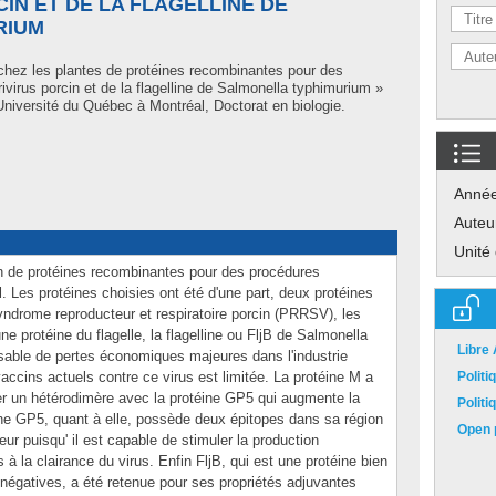
CIN ET DE LA FLAGELLINE DE
RIUM
chez les plantes de protéines recombinantes pour des
ivirus porcin et de la flagelline de Salmonella typhimurium »
iversité du Québec à Montréal, Doctorat en biologie.
Anné
Auteu
Unité
ion de protéines recombinantes pour des procédures
 Les protéines choisies ont été d'une part, deux protéines
 syndrome reproducteur et respiratoire porcin (PRRSV), les
ne protéine du flagelle, la flagelline ou FljB de Salmonella
Libre
ble de pertes économiques majeures dans l'industrie
vaccins actuels contre ce virus est limitée. La protéine M a
Polit
mer un hétérodimère avec la protéine GP5 qui augmente la
Polit
ne GP5, quant à elle, possède deux épitopes dans sa région
Open p
ur puisqu' il est capable de stimuler la production
 à la clairance du virus. Enfin FljB, qui est une protéine bien
égatives, a été retenue pour ses propriétés adjuvantes