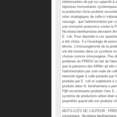
intéressantes de par sa capacité à se
réponses immunitaires systémiques 
la production d'une protéine recomb
sites stratégiques de celle-ci indui
sauvage ; que l'administration par v
une immunité protectrice contre le 
Nicotiana benthamiana devraient êtr
E. coli. Pour répondre à ces questi
a été choisi. Il a l'avantage de pou
élevés. L'immunogénicité de la proté
ont été testées dans un système muri
choisie comme immunogène. Peu de r
protéines du PRRSV du fait de l'abs
que la présence des ARNm ait été co
l'administration par voie orale de ce
intensité égale à celle produite par
produite par E. coli et supérieure à
produite dans N. benthamiana a permi
FljB recombinante produite chez E. c
système de production utilisé était 
propriétés quand elle est produite 
______________________________
MOTS-CLÉS DE L’AUTEUR : PRRSV, Fl
immunitaire, Nicotiana benthamiana