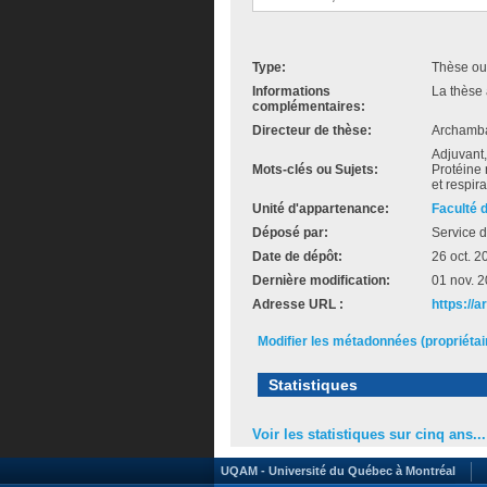
Type:
Thèse ou
Informations
La thèse 
complémentaires:
Directeur de thèse:
Archamba
Adjuvant,
Mots-clés ou Sujets:
Protéine
et respir
Unité d'appartenance:
Faculté 
Déposé par:
Service d
Date de dépôt:
26 oct. 2
Dernière modification:
01 nov. 
Adresse URL :
https://a
Modifier les métadonnées (propriéta
Statistiques
Voir les statistiques sur cinq ans...
UQAM - Université du Québec à Montréal