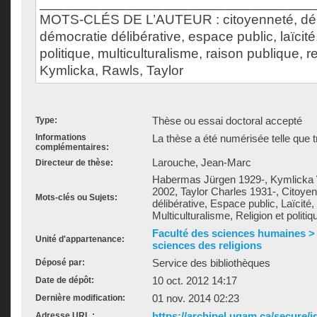
___________________________________
MOTS-CLÉS DE L’AUTEUR : citoyenneté, dém
démocratie délibérative, espace public, laïcité
politique, multiculturalisme, raison publique, 
Kymlicka, Rawls, Taylor
Thèse ou essai doctoral accepté
Type:
Informations
La thèse a été numérisée telle que t
complémentaires:
Larouche, Jean-Marc
Directeur de thèse:
Habermas Jürgen 1929-, Kymlicka W
2002, Taylor Charles 1931-, Citoye
Mots-clés ou Sujets:
délibérative, Espace public, Laïcité,
Multiculturalisme, Religion et politiq
Faculté des sciences humaines >
Unité d'appartenance:
sciences des religions
Service des bibliothèques
Déposé par:
10 oct. 2012 14:17
Date de dépôt:
01 nov. 2014 02:23
Dernière modification:
https://archipel.uqam.ca/secure/i
Adresse URL :