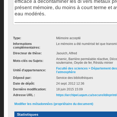
efficace à décontaminer les di vers métaux p
présent mémoire, du moins à court terme et 
eau modérés.
___________________________________
Type:
Mémoire accepté
Informations
Le mémoire a été numérisé tel que transmis
complémentaires:
Directeur de thèse:
Jaouich, Alfred
Arsenic, Barrière perméable réactive, Déc
Mots-clés ou Sujets:
souterraine, Oxyde de fer, Résidu minier
Faculté des sciences > Département des 
Unité d'appartenance:
l'atmosphère
Déposé par:
Service des bibliothèques
Date de dépôt:
24 sept. 2012 12:36
Dernière modification:
18 juin 2015 15:09
Adresse URL :
https://archipel.uqam.ca/secure/id/eprint
Modifier les métadonnées (propriétaire du document)
Statistiques