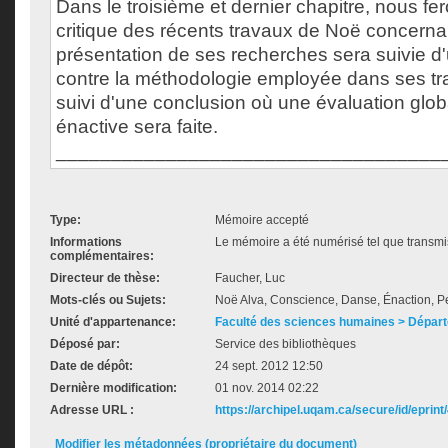
Dans le troisième et dernier chapitre, nous fer
critique des récents travaux de Noë concerna
présentation de ses recherches sera suivie d
contre la méthodologie employée dans ses tra
suivi d'une conclusion où une évaluation glob
énactive sera faite.
___________________________________
Type:
Mémoire accepté
Informations
Le mémoire a été numérisé tel que transmis
complémentaires:
Directeur de thèse:
Faucher, Luc
Mots-clés ou Sujets:
Noë Alva, Conscience, Danse, Énaction, Pe
Unité d'appartenance:
Faculté des sciences humaines > Départ
Déposé par:
Service des bibliothèques
Date de dépôt:
24 sept. 2012 12:50
Dernière modification:
01 nov. 2014 02:22
Adresse URL :
https://archipel.uqam.ca/secure/id/eprint
Modifier les métadonnées (propriétaire du document)