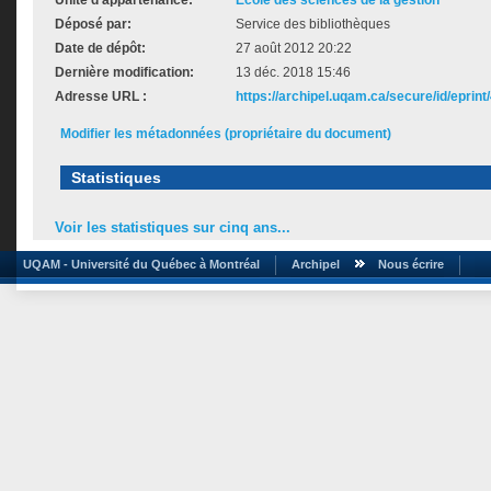
Unité d'appartenance:
École des sciences de la gestion
Déposé par:
Service des bibliothèques
Date de dépôt:
27 août 2012 20:22
Dernière modification:
13 déc. 2018 15:46
Adresse URL :
https://archipel.uqam.ca/secure/id/eprint
Modifier les métadonnées (propriétaire du document)
Statistiques
Voir les statistiques sur cinq ans...
UQAM - Université du Québec à Montréal
Archipel
Nous écrire