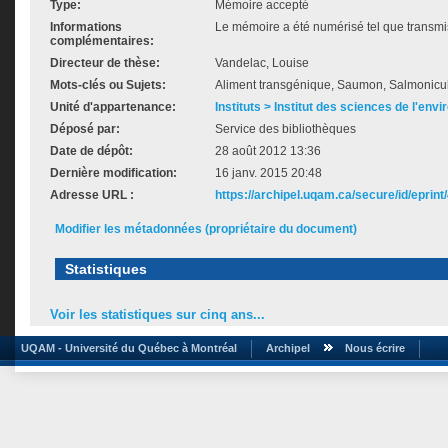
Type:
Mémoire accepté
Informations
Le mémoire a été numérisé tel que transmis
complémentaires:
Directeur de thèse:
Vandelac, Louise
Mots-clés ou Sujets:
Aliment transgénique, Saumon, Salmonicu
Unité d'appartenance:
Instituts > Institut des sciences de l'env
Déposé par:
Service des bibliothèques
Date de dépôt:
28 août 2012 13:36
Dernière modification:
16 janv. 2015 20:48
Adresse URL :
https://archipel.uqam.ca/secure/id/eprint
Modifier les métadonnées (propriétaire du document)
Statistiques
Voir les statistiques sur cinq ans...
UQAM - Université du Québec à Montréal
Archipel
Nous écrire