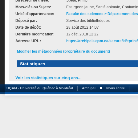
Directeur de thèse:
Spear, Philip
Mots-clés ou Sujets:
Esturgeon jaune, Santé animale, Contamina
Unité d'appartenance:
Faculté des sciences > Département des
Déposé par:
Service des bibliothèques
Date de dépôt:
28 août 2012 14:07
Dernière modification:
12 déc. 2018 12:22
Adresse URL :
https://archipel.uqam.ca/secure/id/eprint
Modifier les métadonnées (propriétaire du document)
Statistiques
Voir les statistiques sur cinq ans...
UQAM - Université du Québec à Montréal
Archipel
Nous écrire