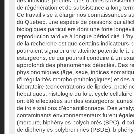
des individus pêchés. Des doutes subsistent su
de régénération et de subsistance à long ter
Ce travail vise à élargir nos connaissances su
du Québec, une espèce de poissons qui affich
biologiques particuliers dont une forte longévi
reproduction tardive à longue périodicité. L'h
de la recherche est que certains indicateurs 
pourraient signaler une atteinte potentielle à 
esturgeons, ce qui pourrait conduire à un ex
approfondi des phénomènes détectés. Des r
physionomiques (âge, sexe, indices somatiqu
d'irrégularités morpho-pathologiques) et des
laboratoire (concentrations de lipides, protéi
hépatiques, histologie du foie, cycle cellulair
ont été effectuées sur des esturgeons jaunes
de trois stations d'échantillonnage. Des anal
contaminants environnementaux furent égale
(mercure, biphényles polychlorés (BPC), dioxi
de diphényles polybrominés (PBDE), biphény