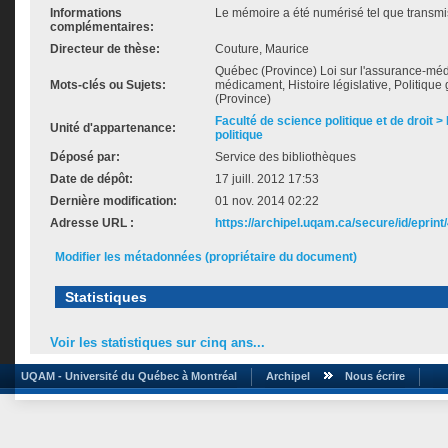
Informations
Le mémoire a été numérisé tel que transmis
complémentaires:
Directeur de thèse:
Couture, Maurice
Québec (Province) Loi sur l'assurance-mé
Mots-clés ou Sujets:
médicament, Histoire législative, Politiq
(Province)
Faculté de science politique et de droit
Unité d'appartenance:
politique
Déposé par:
Service des bibliothèques
Date de dépôt:
17 juill. 2012 17:53
Dernière modification:
01 nov. 2014 02:22
Adresse URL :
https://archipel.uqam.ca/secure/id/eprint
Modifier les métadonnées (propriétaire du document)
Statistiques
Voir les statistiques sur cinq ans...
UQAM - Université du Québec à Montréal
Archipel
Nous écrire