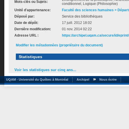
Mots-clés ou Sujets:
conditionnel, Logique (Philosophie)
Unité d'appartenance:
Faculté des sciences humaines > Départ
Déposé par:
Service des bibliothèques
Date de dépôt:
17 juill. 2012 18:02
Dernière modification:
01 nov. 2014 02:22
Adresse URL :
https://archipel.uqam.ca/secure/id/eprint
Modifier les métadonnées (propriétaire du document)
Statistiques
Voir les statistiques sur cinq ans...
UQAM - Université du Québec à Montréal
Archipel
Nous écrire