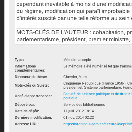
cependant inévitable à moins d'une modificat
du régime, modification qui paraît improbabl
d'intérêt suscité par une telle réforme au sein
___________________________________
MOTS-CLÉS DE L’AUTEUR : cohabitation, pré
parlementarisme, président, premier ministre
Type:
Mémoire accepté
Informations
Le mémoire a été numérisé tel que transmis
complémentaires:
Directeur de thèse:
Chevrier, Marc
Cinquième République (France 1958-), Coh
Mots-clés ou Sujets:
présidentiel, Système parlementaire, Fran
Faculté de science politique et de droit
Unité d'appartenance:
politique
Déposé par:
Service des bibliothèques
Date de dépôt:
17 juill. 2012 18:14
Dernière modification:
01 nov. 2014 02:22
Adresse URL :
https://archipel.uqam.ca/secure/id/eprint