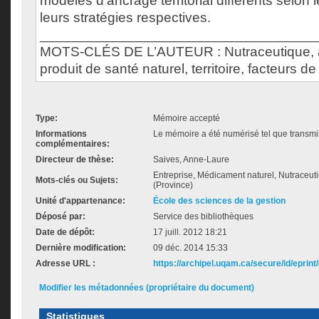
modèles d'ancrage territorial différents selon 
leurs stratégies respectives.
___________________________________
MOTS-CLÉS DE L’AUTEUR : Nutraceutique, al
produit de santé naturel, territoire, facteurs de
Type:
Mémoire accepté
Informations
Le mémoire a été numérisé tel que transmis
complémentaires:
Directeur de thèse:
Saives, Anne-Laure
Entreprise, Médicament naturel, Nutraceuti
Mots-clés ou Sujets:
(Province)
Unité d'appartenance:
École des sciences de la gestion
Déposé par:
Service des bibliothèques
Date de dépôt:
17 juill. 2012 18:21
Dernière modification:
09 déc. 2014 15:33
Adresse URL :
https://archipel.uqam.ca/secure/id/eprint
Modifier les métadonnées (propriétaire du document)
Statistiques