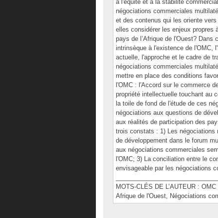
à l'équité et à la stabilité commerc
négociations commerciales multilaté
et des contenus qui les oriente vers
elles considérer les enjeux propres
pays de l’Afrique de l'Ouest? Dans c
intrinsèque à l'existence de l'OMC, 
actuelle, l'approche et le cadre de 
négociations commerciales multilatér
mettre en place des conditions favor
l'OMC : l'Accord sur le commerce de
propriété intellectuelle touchant a
la toile de fond de l'étude de ces né
négociations aux questions de déve
aux réalités de participation des pa
trois constats : 1) Les négociations m
de développement dans le forum mult
aux négociations commerciales sem
l'OMC; 3) La conciliation entre le c
envisageable par les négociations c
______________________________
MOTS-CLÉS DE L’AUTEUR : OMC (Or
Afrique de l'Ouest, Négociations co