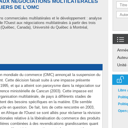
 AUX NÉGOCIATIONS MULTILATÉRALES
LIERS DE L'OMC
ns commerciales multilatérales et le développement : analyse
de l'Ouest aux négociations multilatérales à partir des trois
l (Québec, Canada), Université du Québec à Montréal,
Anné
Auteu
Unité
ation mondiale du commerce (OMC) annonçait la suspension du
. Cette décision faisait suite à une impasse présente
en 1995, et qui a atteint son paroxysme dans la négociation sur
Libre
érence ministérielle de Cancun (2003). Cette impasse est
organisation multilatérale, de pays à différents stades de
Polit
ent des besoins spécifiques en la matière. Elle semble
Polit
ycle en question. De fait, lors de cette rencontre en 2003,
Open p
en Afrique de l'Ouest se sont alliés pour réclamer la révision
tionales relative à la libéralisation du commerce des produits
ulières combinées à des revendications grandissantes quant