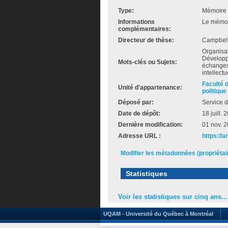
Type:
Mémoire 
Informations
Le mémoir
complémentaires:
Directeur de thèse:
Campbell
Organisa
Développe
Mots-clés ou Sujets:
échanges,
intellect
Faculté 
Unité d'appartenance:
politique
Déposé par:
Service d
Date de dépôt:
18 juill.
Dernière modification:
01 nov. 
Adresse URL :
https://a
Modifier les métadonnées (propriéta
Statistiques
Voir les statistiques sur cinq ans...
UQAM - Université du Québec à Montréal