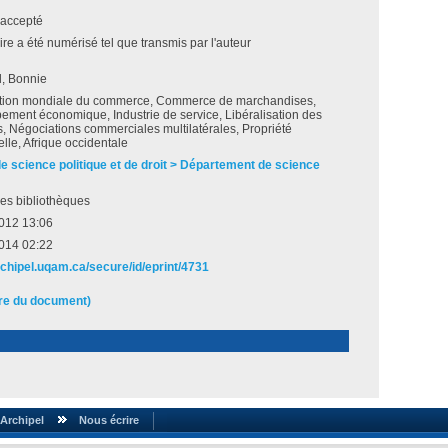
accepté
e a été numérisé tel que transmis par l'auteur
, Bonnie
tion mondiale du commerce, Commerce de marchandises,
ment économique, Industrie de service, Libéralisation des
 Négociations commerciales multilatérales, Propriété
uelle, Afrique occidentale
de science politique et de droit > Département de science
es bibliothèques
 2012 13:06
2014 02:22
rchipel.uqam.ca/secure/id/eprint/4731
ire du document)
Archipel
Nous écrire