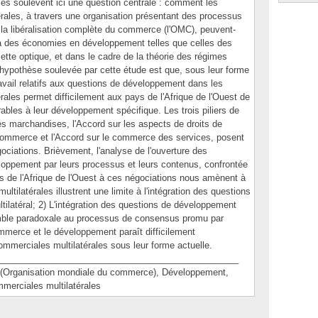
iales soulèvent ici une question centrale : comment les
rales, à travers une organisation présentant des processus
 la libéralisation complète du commerce (l'OMC), peuvent-
 à des économies en développement telles que celles des
ette optique, et dans le cadre de la théorie des régimes
l'hypothèse soulevée par cette étude est que, sous leur forme
travail relatifs aux questions de développement dans les
ales permet difficilement aux pays de l'Afrique de l'Ouest de
ables à leur développement spécifique. Les trois piliers de
s marchandises, l'Accord sur les aspects de droits de
u commerce et l'Accord sur le commerce des services, posent
gociations. Brièvement, l'analyse de l'ouverture des
loppement par leurs processus et leurs contenus, confrontée
ys de l'Afrique de l'Ouest à ces négociations nous amènent à
ultilatérales illustrent une limite à l'intégration des questions
ilatéral; 2) L'intégration des questions de développement
ble paradoxale au processus de consensus promu par
ommerce et le développement paraît difficilement
ommerciales multilatérales sous leur forme actuelle.
________________________________________________
ganisation mondiale du commerce), Développement,
mmerciales multilatérales