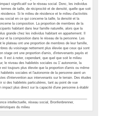
impact significatif sur le réseau social. Donc, les individus
ermes de taille, de réciprocité et de densité, quelle que soit
e résidence. Si le milieu de résidence et le milieu d'activités
au social en ce qui concerne la taille, la densité et la
 concerne la composition. La proportion de membres de la
cipants habitant dans leur famille naturelle, alors que la
plus grande chez les individus habitant en appartement. Il
 jour et la composition dans le réseau de la personne. Les
nt le plateau ont une proportion de membres de leur famille,
bres du voisinage nettement plus élevée que ceux qui sont
en stage ont une proportion d'amis, d'intervenants payés et
. Il est à noter, cependant, que quel que soit le milieu
jour, le niveau des habiletés sociales ou 1' autonomie, la
e est toujours plus élevée que la proportion d'amis ou même
s habiletés sociales et l'autonomie de la personne aient un
es d'intervention aux intervenants sur le terrain. Des études
ir si des habiletés particulières, tant au point de vue
n impact plus direct sur la capacité d'une personne à établir
________________________________________________
 intellectuelle, réseau social, Bronfenbrenner,
téristiques du milieu