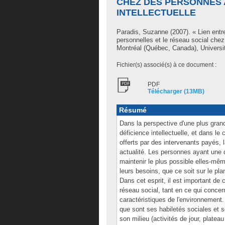
CHEZ DES PERSONNES 
INTELLECTUELLE
Paradis, Suzanne
(2007). « Lien entre
personnelles et le réseau social chez
Montréal (Québec, Canada), Universi
Fichier(s) associé(s) à ce document :
PDF
Télécharger (13MB)
Résumé
Dans la perspective d'une plus grand
déficience intellectuelle, et dans l
offerts par des intervenants payés, 
actualité. Les personnes ayant une d
maintenir le plus possible elles-mê
leurs besoins, que ce soit sur le pla
Dans cet esprit, il est important de 
réseau social, tant en ce qui conce
caractéristiques de l'environnement.
que sont ses habiletés sociales et 
son milieu (activités de jour, plateau 