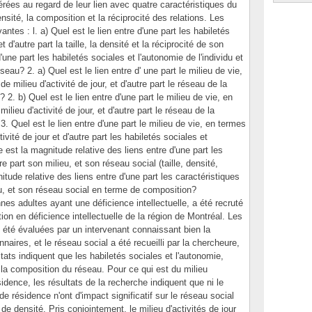
rées au regard de leur lien avec quatre caractéristiques du
densité, la composition et la réciprocité des relations. Les
ntes : l. a) Quel est le lien entre d'une part les habiletés
t d'autre part la taille, la densité et la réciprocité de son
'une part les habiletés sociales et l'autonomie de l'individu et
eau? 2. a) Quel est le lien entre d' une part le milieu de vie,
 milieu d'activité de jour, et d'autre part le réseau de la
)? 2. b) Quel est le lien entre d'une part le milieu de vie, en
lieu d'activité de jour, et d'autre part le réseau de la
 Quel est le lien entre d'une part le milieu de vie, en termes
ivité de jour et d'autre part les habiletés sociales et
e est la magnitude relative des liens entre d'une part les
tre part son milieu, et son réseau social (taille, densité,
nitude relative des liens entre d'une part les caractéristiques
ieu, et son réseau social en terme de composition?
es adultes ayant une déficience intellectuelle, a été recruté
on en déficience intellectuelle de la région de Montréal. Les
t été évaluées par un intervenant connaissant bien la
naires, et le réseau social a été recueilli par la chercheure,
tats indiquent que les habiletés sociales et l'autonomie,
 la composition du réseau. Pour ce qui est du milieu
ésidence, les résultats de la recherche indiquent que ni le
u de résidence n'ont d'impact significatif sur le réseau social
 de densité. Pris conjointement, le milieu d'activités de jour