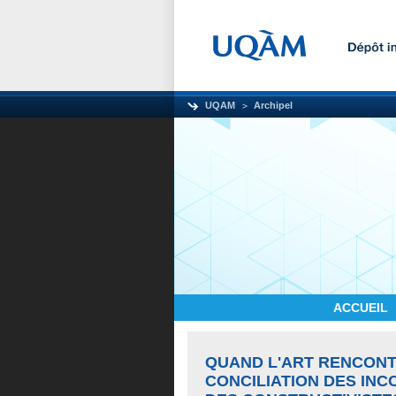
UQAM
Archipel
ACCUEIL
QUAND L'ART RENCONTR
CONCILIATION DES INC