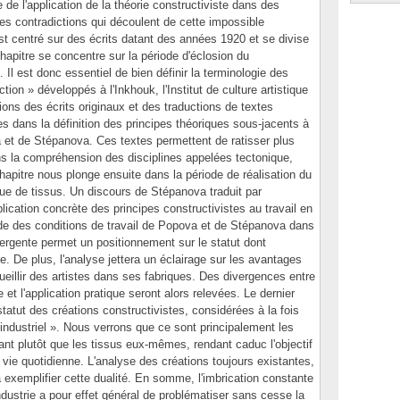
 de l'application de la théorie constructiviste dans des
es contradictions qui découlent de cette impossible
est centré sur des écrits datant des années 1920 et se divise
chapitre se concentre sur la période d'éclosion du
Il est donc essentiel de bien définir la terminologie des
ion » développés à l'Inkhouk, l'Institut de culture artistique
ions des écrits originaux et des traductions de textes
es dans la définition des principes théoriques sous-jacents à
a et de Stépanova. Ces textes permettent de ratisser plus
dans la compréhension des disciplines appelées tectonique,
hapitre nous plonge ensuite dans la période de réalisation du
ique de tissus. Un discours de Stépanova traduit par
lication concrète des principes constructivistes au travail en
'étude des conditions de travail de Popova et de Stépanova dans
mergente permet un positionnement sur le statut dont
e. De plus, l'analyse jettera un éclairage sur les avantages
ccueillir des artistes dans ses fabriques. Des divergences entre
 et l'application pratique seront alors relevées. Le dernier
statut des créations constructivistes, considérées à la fois
industriel ». Nous verrons que ce sont principalement les
ant plutôt que les tissus eux-mêmes, rendant caduc l'objectif
a vie quotidienne. L'analyse des créations toujours existantes,
exemplifier cette dualité. En somme, l'imbrication constante
'industrie a pour effet général de problématiser sans cesse la