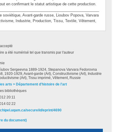
 tout en confirmant le statut artistique de cette production.
________________________________________________
oviétique, Avant-garde russe, Lioubov Popova, Varvara
ivisme, Industrie, Production, Tissu, Textile, Vêtement,
accepté
e a été numérisé tel que transmis par l'auteur
nie
ìubov Sergeevna 1889-1924, Stepanova Varvara Fedorovna
, 1920-1929, Avant-garde (Art), Constructivisme (Art), Industrie
Productivisme (Art), Tissu imprimé, Vêtement, Russie
es arts > Département d'histoire de l'art
es bibliothèques
 2012 20:11
2014 02:22
rchipel.uqam.ca/secure/id/eprint/4690
ire du document)