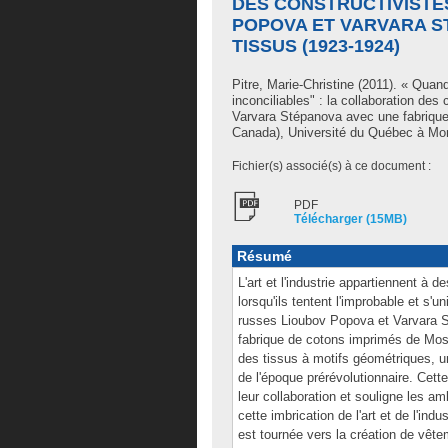
DES CONSTRUCTIVISTE
POPOVA ET VARVARA S
TISSUS (1923-1924)
Pitre, Marie-Christine
(2011). « Quand l
inconciliables" : la collaboration de
Varvara Stépanova avec une fabrique
Canada), Université du Québec à Mont
Fichier(s) associé(s) à ce document :
PDF
Télécharger (15MB)
Résumé
L'art et l'industrie appartiennent à de
lorsqu'ils tentent l'improbable et s'
russes Lioubov Popova et Varvara St
fabrique de cotons imprimés de Mosc
des tissus à motifs géométriques, un 
de l'époque prérévolutionnaire. Cette
leur collaboration et souligne les a
cette imbrication de l'art et de l'indu
est tournée vers la création de vêtem