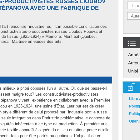
S-PRODUCTIVISTES RUSSES LIOUBOV
TÉPANOVA AVEC UNE FABRIQUE DE
'art rencontre l'industrie, ou, "L'impossible conciliation des
s constructivistes-productivistes russes Lioubov Popova et
 de tissus (1923-1924) » Mémoire. Montréal (Québec,
réal, Maîtrise en études des arts.
Anné
Auteu
Unité
s milieux a priori opposés l'un à l'autre. Or, que se passe-t-il
unissent malgré tout? Les constructivistes-productivistes
Libre
épanova vivent l'expérience en collaborant avec la Première
ou en 1923-1924, une usine d'État. Leur but est de créer
Polit
style différent de celui proposé par l'industrie textile russe
Polit
 seule intégration dans l'industrie problématise le contexte de
Open p
mbiguïtés inhérentes à ce type de production. À première vue,
strie textile apparaît éloignée du milieu artistique parce qu'elle
ents faits pour être portés au quotidien. L'objectif de ce