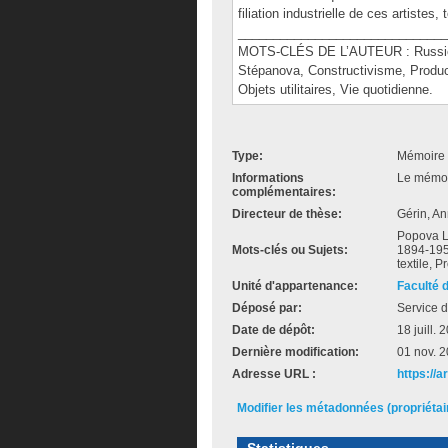
filiation industrielle de ces artistes,
______________________________
MOTS-CLÉS DE L’AUTEUR : Russie s
Stépanova, Constructivisme, Product
Objets utilitaires, Vie quotidienne.
Type:
Mémoire 
Informations
Le mémoir
complémentaires:
Directeur de thèse:
Gérin, An
Popova L
Mots-clés ou Sujets:
1894-1958
textile, 
Unité d'appartenance:
Faculté d
Déposé par:
Service d
Date de dépôt:
18 juill.
Dernière modification:
01 nov. 
Adresse URL :
https://a
Modifier les métadonnées (propriéta