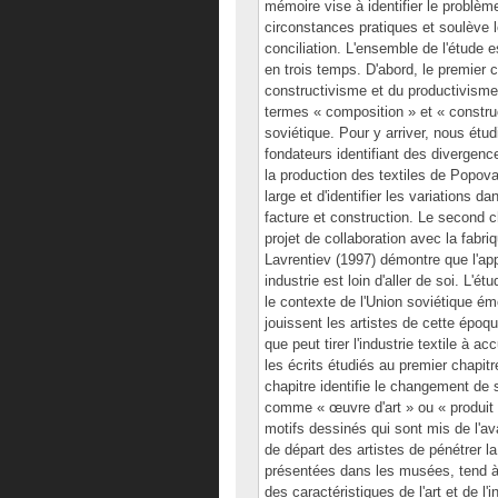
mémoire vise à identifier le problème
circonstances pratiques et soulève l
conciliation. L'ensemble de l'étude 
en trois temps. D'abord, le premier 
constructivisme et du productivisme. 
termes « composition » et « construct
soviétique. Pour y arriver, nous étud
fondateurs identifiant des divergenc
la production des textiles de Popov
large et d'identifier les variations 
facture et construction. Le second c
projet de collaboration avec la fabr
Lavrentiev (1997) démontre que l'app
industrie est loin d'aller de soi. L
le contexte de l'Union soviétique é
jouissent les artistes de cette époqu
que peut tirer l'industrie textile à a
les écrits étudiés au premier chapitre
chapitre identifie le changement de 
comme « œuvre d'art » ou « produit 
motifs dessinés qui sont mis de l'av
de départ des artistes de pénétrer l
présentées dans les musées, tend à 
des caractéristiques de l'art et de l