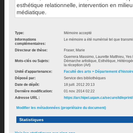
esthétique relationnelle, intervention en milieu 
médiatique.
Type:
Mémoire accepté
Informations
Le mémoire a été numérisé tel que transmis
complémentaires:
Directeur de thèse:
Fraser, Marie
Guerrera Massimo, Laurette Matthieu, Yes 
Mots-clés ou Sujets:
Démarche artistique, Esthétique, Hétérogén
la réception (Art)
Unité d'appartenance:
Faculté des arts > Département d'histoire
Déposé par:
Service des bibliothèques
Date de dépôt:
18 juill. 2012 20:13
Dernière modification:
01 nov. 2014 02:22
Adresse URL :
https://archipel.uqam.ca/secure/id/eprint
Modifier les métadonnées (propriétaire du document)
Statistiques