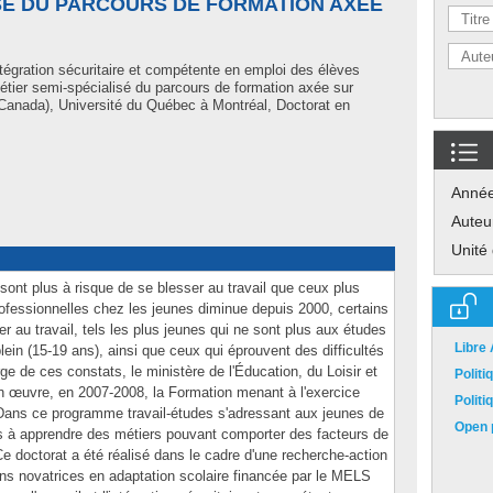
ISÉ DU PARCOURS DE FORMATION AXÉE
ntégration sécuritaire et compétente en emploi des élèves
étier semi-spécialisé du parcours de formation axée sur
Canada), Université du Québec à Montréal, Doctorat en
Anné
Auteu
Unité
sont plus à risque de se blesser au travail que ceux plus
rofessionnelles chez les jeunes diminue depuis 2000, certains
 au travail, tels les plus jeunes qui ne sont plus aux études
Libre
ein (15-19 ans), ainsi que ceux qui éprouvent des difficultés
e de ces constats, le ministère de l'Éducation, du Loisir et
Polit
 œuvre, en 2007-2008, la Formation menant à l'exercice
Polit
 Dans ce programme travail-études s'adressant aux jeunes de
Open p
s à apprendre des métiers pouvant comporter des facteurs de
Ce doctorat a été réalisé dans le cadre d'une recherche-action
ions novatrices en adaptation scolaire financée par le MELS