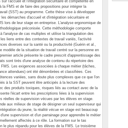
ur l'accueil et l'intégration sécuritaire et compétente en
 à la FMS et de faire des propositions pour intégrer la
travail (SST) au programme. Cette thèse vise à développer
les démarches d'accueil et d'intégration sécuritaire et
MS lors de leur stage en entreprise. L'analyse ergonomique de
 méthodologique préconisée. Cette méthodologie comporte
à l'analyse de cas multiples et utilise la triangulation des
s liens entre des contextes de travail variés, l'activité
ces diverses sur la santé ou la productivité (Guérin et al.,
 le modèle de la situation de travail centré sur la personne en
e premier article présente le cadre prescrit d'apprentissage des
ats sont tirés d'une analyse de contenu du répertoire des
la FMS. Les exigences associées à chaque métier (tâches,
ance attendues) ont été dénombrées et classifiées. Ces
étences variées, sans doute plus complexes que ce que l'on
liés à la SST peuvent être anticipés à la lecture des
c des produits toxiques, risques liés au contact avec de la
ésente l'écart entre les prescriptions liées à la supervision
es réelles de supervision vécues par les élèves en stage.
de aux milieux de stage de désigner un seul superviseur qui
intégration du jeune, la réalité vécue en stage est beaucoup
 d'une supervision et d'un parrainage pour apprendre le métier
mellement affectés à ce rôle. La formation sur le tas
n le plus répandu pour les élèves de la FMS. Le troisième