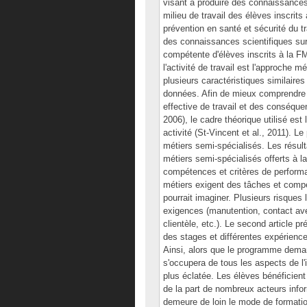
visant à produire des connaissances s
milieu de travail des élèves inscrits
prévention en santé et sécurité du 
des connaissances scientifiques sur 
compétente d'élèves inscrits à la F
l'activité de travail est l'approche
plusieurs caractéristiques similaires 
données. Afin de mieux comprendre le
effective de travail et des conséquen
2006), le cadre théorique utilisé est
activité (St-Vincent et al., 2011). L
métiers semi-spécialisés. Les résult
métiers semi-spécialisés offerts à 
compétences et critères de perform
métiers exigent des tâches et comp
pourrait imaginer. Plusieurs risques 
exigences (manutention, contact ave
clientèle, etc.). Le second article pr
des stages et différentes expérienc
Ainsi, alors que le programme deman
s'occupera de tous les aspects de l'
plus éclatée. Les élèves bénéficient
de la part de nombreux acteurs infor
demeure de loin le mode de formatio