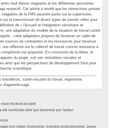
ns entre neuf élèves stagiaires et les différentes personnes
age respectif. Cet article a révélé que les interactions portant
es stagiaires de la FMS peuvent porter sur la supervision,
que sur la transmission de divers types de savoirs utiles pour
finition de « l'accueil et l'intégration sécuritaire et
 une adaptation du modèle de la situation de travail centré
loppée ; cette adaptation propose de favoriser un cadre de
 les sources de contraintes et les ressources pour favoriser
n, une réflexion sur le collectif de travail comme ressource à
e et compétente est proposée. En conclusion de la thèse, le
 apports du projet, soit ses retombées sociales et
rtées ainsi que les perspectives de développement futur pour
herche scientifique.
________________________________________________
vailleurs, santé-sécurité du travail, ergonomie,
ns d'apprentissage
 essai doctoral accepté
a été numérisée telle que transmise par l'auteur
icole
sage d'un métier, Ergonomie, Insertion professionnelle, Jeune