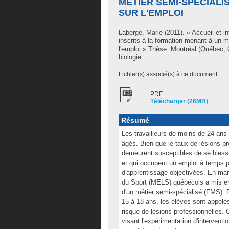
MÉTIER SEMI-SPÉCIAL
SUR L'EMPLOI
Laberge, Marie
(2011). « Accueil et i
inscrits à la formation menant à un m
l'emploi » Thèse. Montréal (Québec, 
biologie.
Fichier(s) associé(s) à ce document :
PDF
Télécharger (26MB)
Résumé
Les travailleurs de moins de 24 ans 
âgés. Bien que le taux de lésions p
demeurent susceptibles de se blesser
et qui occupent un emploi à temps pl
d'apprentissage objectivées. En marg
du Sport (MELS) québécois a mis en
d'un métier semi-spécialisé (FMS).
15 à 18 ans, les élèves sont appelé
risque de lésions professionnelles. 
visant l'expérimentation d'intervent