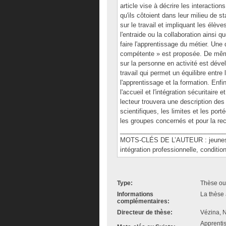
article vise à décrire les interactio
qu'ils côtoient dans leur milieu de st
sur le travail et impliquant les élèv
l'entraide ou la collaboration ainsi 
faire l'apprentissage du métier. Une dé
compétente » est proposée. De même,
sur la personne en activité est déve
travail qui permet un équilibre entre
l'apprentissage et la formation. Enfi
l'accueil et l'intégration sécuritair
lecteur trouvera une description des
scientifiques, les limites et les po
les groupes concernés et pour la rec
______________________________
MOTS-CLÉS DE L’AUTEUR : jeunes tra
intégration professionnelle, conditio
Type:
Thèse ou
Informations
La thèse 
complémentaires:
Directeur de thèse:
Vézina, N
Apprentis